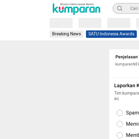
Pencarian
Loading
Loading
Loading
Breaking News
SATU Indonesia Awards
Penjelasan 
kumparanNE
Laporkan 
Tim kumpara
ini.
Spam,
Memil
Memba