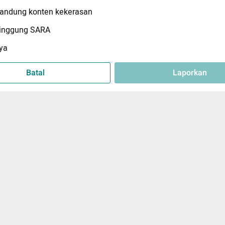
ndung konten kekerasan
inggung SARA
ya
Batal
Laporkan