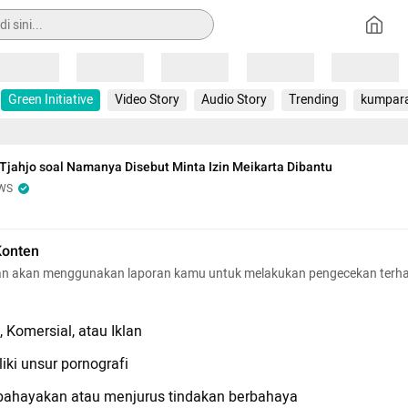
Loading
Loading
Loading
Loading
Loading
Green Initiative
Video Story
Audio Story
Trending
kumpar
Tjahjo soal Namanya Disebut Minta Izin Meikarta Dibantu
WS
Konten
n akan menggunakan laporan kamu untuk melakukan pengecekan terh
 Komersial, atau Iklan
iki unsur pornografi
hayakan atau menjurus tindakan berbahaya