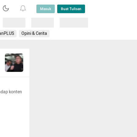
Masuk
Buat Tulisan
Loading
Loading
Lainnya
anPLUS
Opini & Cerita
adap konten