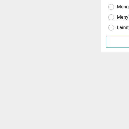
Menga
Meny
Lainn