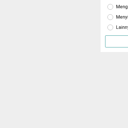
Menga
Meny
Lainn