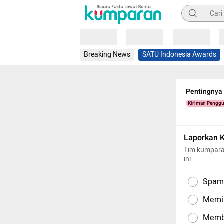
Pencarian
Loading
Loading
Loading
Breaking News
SATU Indonesia Awards
Pentingnya
Kiriman Pengg
Laporkan 
Tim kumpara
ini.
Spam,
Memil
Memba