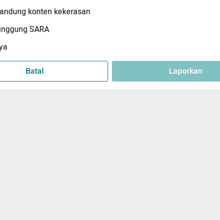
ndung konten kekerasan
inggung SARA
ya
Batal
Laporkan