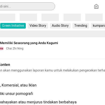
Loading
Loading
Loading
Loading
Loading
Green Initiative
Video Story
Audio Story
Trending
kumpar
 Memiliki Seseorang yang Anda Kagumi
Chai Zhi Ning
una
Konten
n akan menggunakan laporan kamu untuk melakukan pengecekan terh
 Komersial, atau Iklan
iki unsur pornografi
hayakan atau menjurus tindakan berbahaya