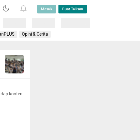
Masuk
Buat Tulisan
Loading
Loading
Lainnya
anPLUS
Opini & Cerita
adap konten