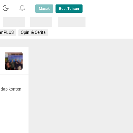
Masuk
Buat Tulisan
Loading
Loading
Lainnya
anPLUS
Opini & Cerita
adap konten