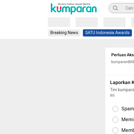
Pencarian
Loading
Loading
Loading
Breaking News
SATU Indonesia Awards
Perluas Aks
kumparanBIS
Laporkan 
Tim kumpara
ini.
Spam,
Memil
Memba