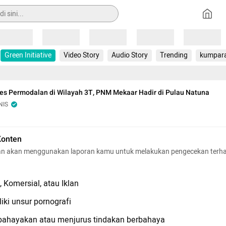
Loading
Loading
Loading
Loading
Loading
Green Initiative
Video Story
Audio Story
Trending
kumpar
es Permodalan di Wilayah 3T, PNM Mekaar Hadir di Pulau Natuna
NIS
Konten
n akan menggunakan laporan kamu untuk melakukan pengecekan terh
 Komersial, atau Iklan
iki unsur pornografi
hayakan atau menjurus tindakan berbahaya