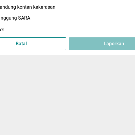
ndung konten kekerasan
inggung SARA
ya
Batal
Laporkan