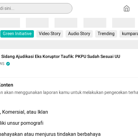
Loading
Loading
Loading
Loading
Loading
Green Initiative
Video Story
Audio Story
Trending
kumpar
 Sidang Ajudikasi Eks Koruptor Taufik: PKPU Sudah Sesuai UU
WS
Konten
n akan menggunakan laporan kamu untuk melakukan pengecekan terh
 Komersial, atau Iklan
iki unsur pornografi
hayakan atau menjurus tindakan berbahaya