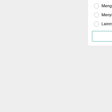
Menga
Meny
Lainn