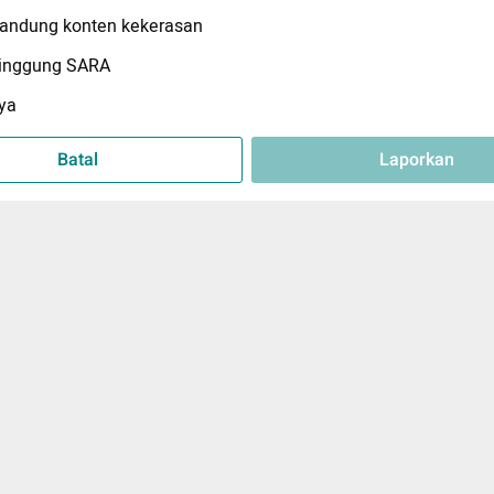
ndung konten kekerasan
inggung SARA
ya
Batal
Laporkan