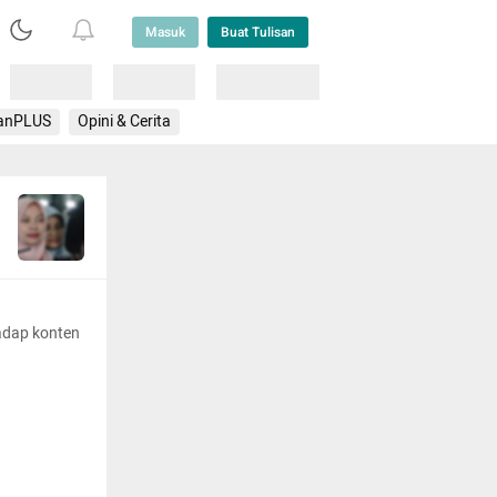
Masuk
Buat Tulisan
Loading
Loading
Lainnya
anPLUS
Opini & Cerita
adap konten