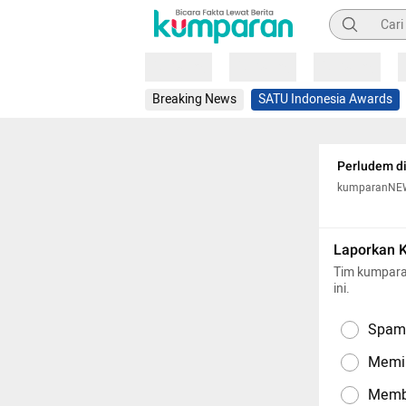
Pencarian
Loading
Loading
Loading
Breaking News
SATU Indonesia Awards
Perludem di
kumparanNE
Laporkan 
Tim kumpara
ini.
Spam,
Memil
Memba