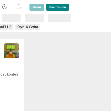
Masuk
Buat Tulisan
Loading
Loading
Lainnya
anPLUS
Opini & Cerita
adap konten