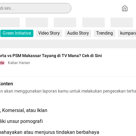
Loading
Loading
Loading
Loading
Loading
Green Initiative
Video Story
Audio Story
Trending
kumpar
arta vs PSM Makassar Tayang di TV Mana? Cek di Sini
Kabar Harian
una
Konten
n akan menggunakan laporan kamu untuk melakukan pengecekan terh
 Komersial, atau Iklan
iki unsur pornografi
hayakan atau menjurus tindakan berbahaya