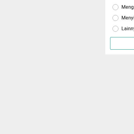
Menga
Meny
Lainn