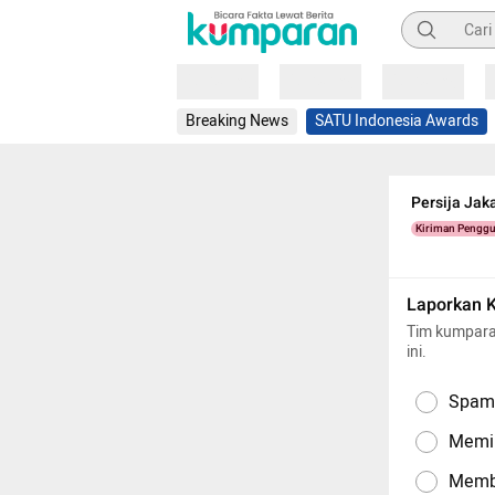
Pencarian
Loading
Loading
Loading
Breaking News
SATU Indonesia Awards
Persija Jak
Kiriman Pengg
Laporkan 
Tim kumpara
ini.
Spam,
Memil
Memba