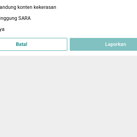
ndung konten kekerasan
inggung SARA
ya
Batal
Laporkan