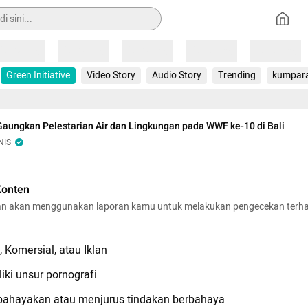
Loading
Loading
Loading
Loading
Loading
Green Initiative
Video Story
Audio Story
Trending
kumpar
aungkan Pelestarian Air dan Lingkungan pada WWF ke-10 di Bali
NIS
Konten
n akan menggunakan laporan kamu untuk melakukan pengecekan terh
 Komersial, atau Iklan
iki unsur pornografi
hayakan atau menjurus tindakan berbahaya