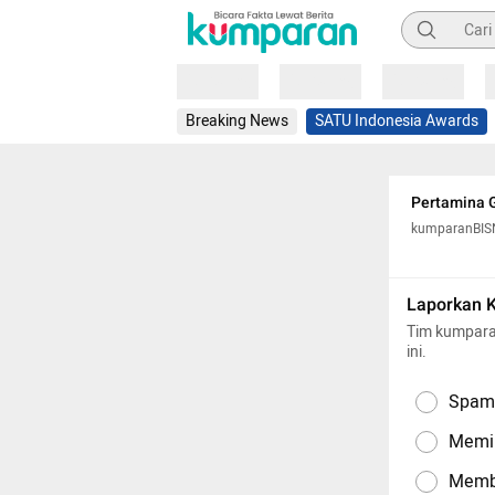
Pencarian
Loading
Loading
Loading
Breaking News
SATU Indonesia Awards
Pertamina G
kumparanBIS
Laporkan 
Tim kumpara
ini.
Spam,
Memil
Memba