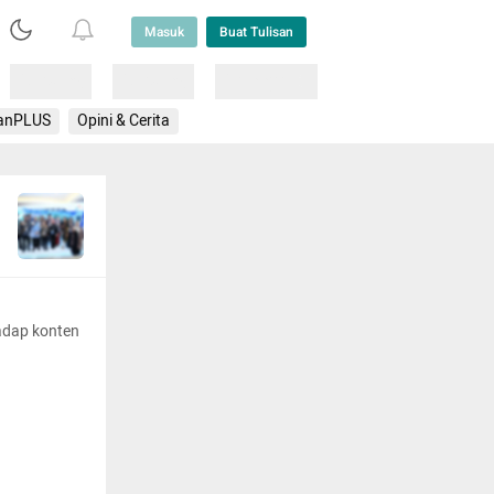
Masuk
Buat Tulisan
Loading
Loading
Lainnya
anPLUS
Opini & Cerita
adap konten