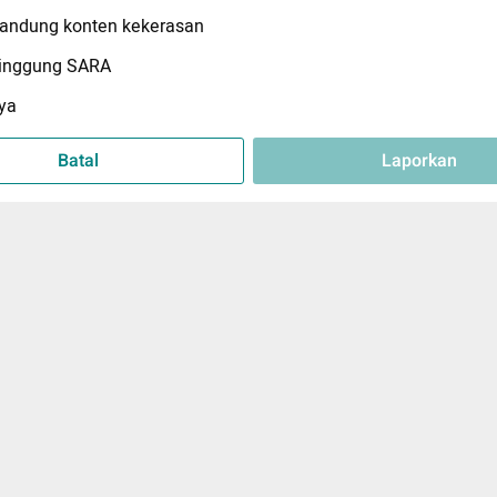
ndung konten kekerasan
inggung SARA
ya
Batal
Laporkan