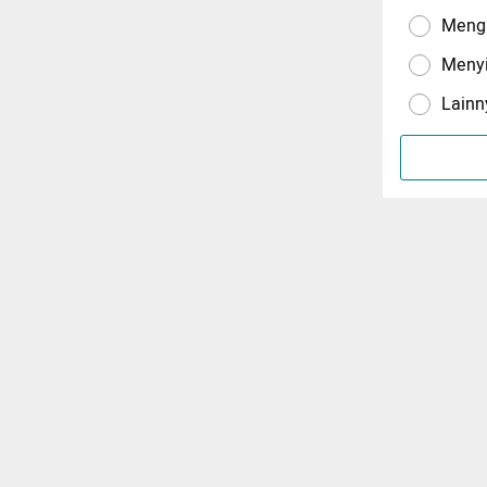
Menga
Meny
Lainn