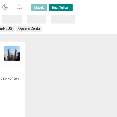
Masuk
Buat Tulisan
Loading
Loading
Lainnya
anPLUS
Opini & Cerita
adap konten