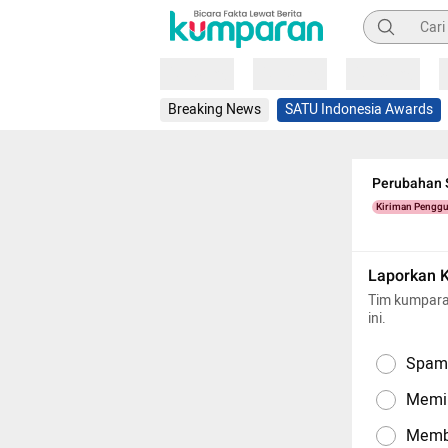
Pencarian
Loading
Loading
Loading
Breaking News
SATU Indonesia Awards
Perubahan S
Kiriman Pengg
Laporkan 
Tim kumpara
ini.
Spam,
Memil
Memba