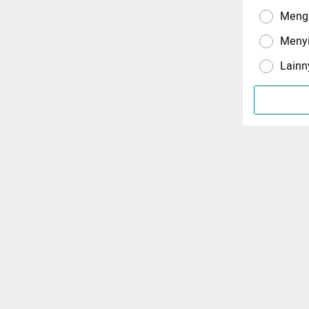
Menga
Meny
Lainn