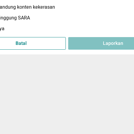
ndung konten kekerasan
inggung SARA
ya
Batal
Laporkan