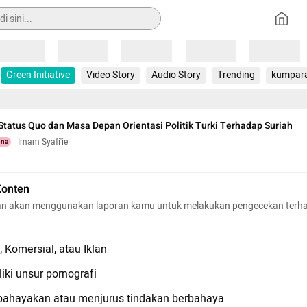
Loading
Loading
Loading
Loading
Loading
Green Initiative
Video Story
Audio Story
Trending
kumpar
tatus Quo dan Masa Depan Orientasi Politik Turki Terhadap Suriah
Imam Syafi'ie
una
Konten
n akan menggunakan laporan kamu untuk melakukan pengecekan terh
 Komersial, atau Iklan
iki unsur pornografi
hayakan atau menjurus tindakan berbahaya