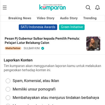
Breaking News
Video Story
Audio Story
Trending
SATU Indonesia Awards
Green Initiative
Pesan Pj Gubernur Sulbar kepada Pemilih Pemula:
Pelajari Latar Belakang Calon
SULBAR KINI
Media Partner
Laporkan Konten
Tim kumparan akan menggunakan laporan kamu untuk melakukan
pengecekan terhadap konten ini.
Spam, Komersial, atau Iklan
Memiliki unsur pornografi
Membahayakan atau menjurus tindakan berbahaya