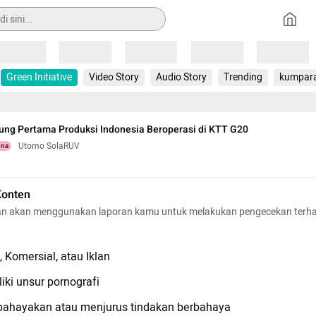
Loading
Loading
Loading
Loading
Loading
Green Initiative
Video Story
Audio Story
Trending
kumpar
ng Pertama Produksi Indonesia Beroperasi di KTT G20
Utomo SolaRUV
una
Konten
n akan menggunakan laporan kamu untuk melakukan pengecekan terh
 Komersial, atau Iklan
iki unsur pornografi
hayakan atau menjurus tindakan berbahaya