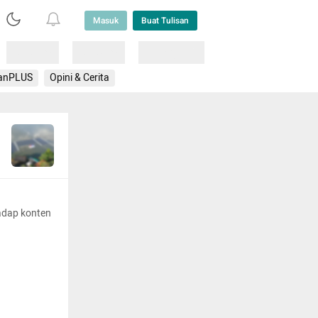
Masuk
Buat Tulisan
Loading
Loading
Lainnya
anPLUS
Opini & Cerita
adap konten