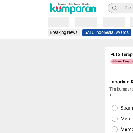
Pencarian
Loading
Loading
Loading
Breaking News
SATU Indonesia Awards
PLTS Terapu
Kiriman Pengg
Laporkan 
Tim kumpara
ini.
Spam,
Memil
Memba