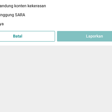
ndung konten kekerasan
inggung SARA
ya
Batal
Laporkan