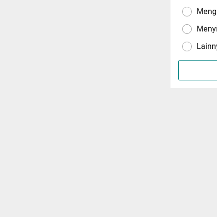
Menga
Meny
Lainn