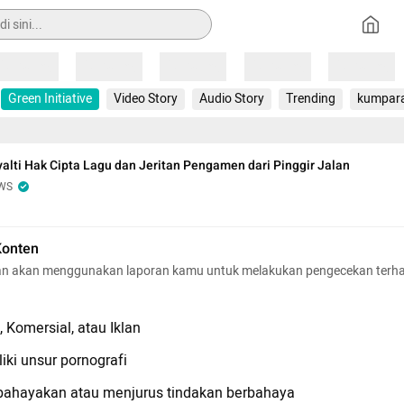
Loading
Loading
Loading
Loading
Loading
Green Initiative
Video Story
Audio Story
Trending
kumpar
alti Hak Cipta Lagu dan Jeritan Pengamen dari Pinggir Jalan
WS
Konten
n akan menggunakan laporan kamu untuk melakukan pengecekan terh
 Komersial, atau Iklan
iki unsur pornografi
hayakan atau menjurus tindakan berbahaya