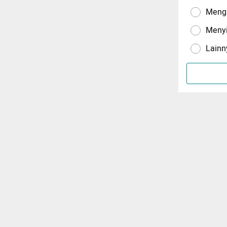
Menga
Meny
Lainn