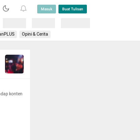
Masuk
Buat Tulisan
Loading
Loading
Lainnya
anPLUS
Opini & Cerita
adap konten