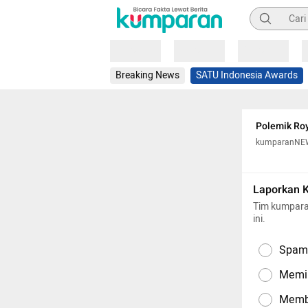
Pencarian
Loading
Loading
Loading
Breaking News
SATU Indonesia Awards
Polemik Roy
kumparanNE
Laporkan 
Tim kumpara
ini.
Spam,
Memil
Memba