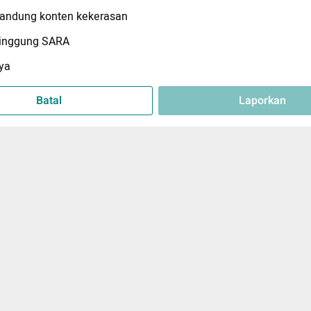
ndung konten kekerasan
inggung SARA
ya
Batal
Laporkan