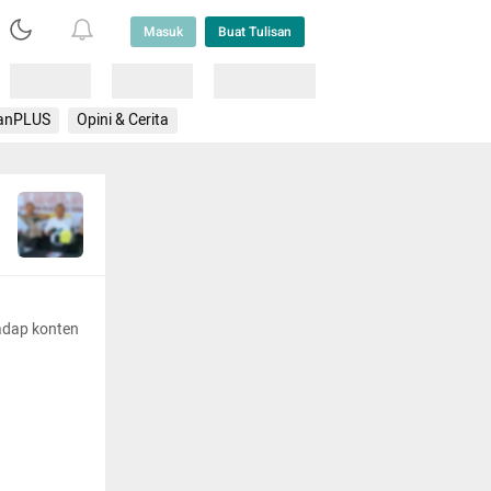
Masuk
Buat Tulisan
Loading
Loading
Lainnya
anPLUS
Opini & Cerita
adap konten