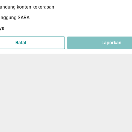
ndung konten kekerasan
inggung SARA
ya
Batal
Laporkan