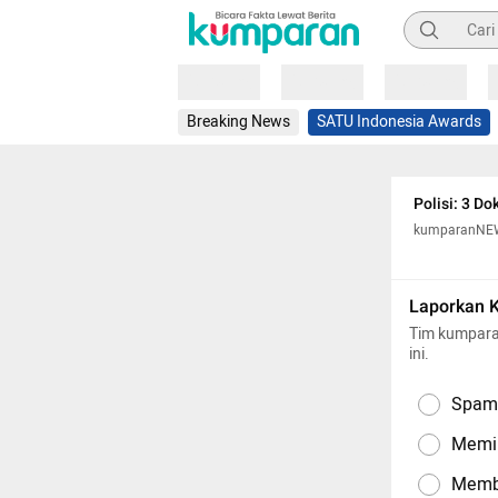
Pencarian
Loading
Loading
Loading
Breaking News
SATU Indonesia Awards
Polisi: 3 Do
kumparanNE
Laporkan 
Tim kumpara
ini.
Spam,
Memil
Memba