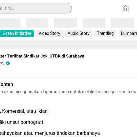
Loading
Loading
Loading
Loading
Loading
Green Initiative
Video Story
Audio Story
Trending
kumpar
kter Terlibat Sindikat Joki UTBK di Surabaya
WS
Konten
n akan menggunakan laporan kamu untuk melakukan pengecekan terh
 Komersial, atau Iklan
iki unsur pornografi
hayakan atau menjurus tindakan berbahaya