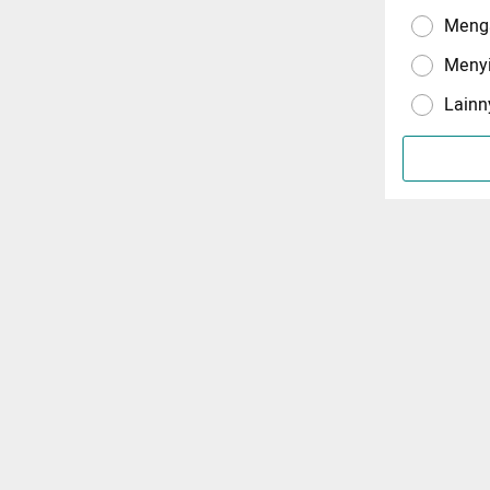
Menga
Meny
Lainn