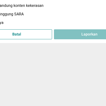
ndung konten kekerasan
inggung SARA
ya
Batal
Laporkan