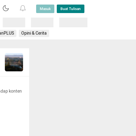
Masuk
Buat Tulisan
Loading
Loading
Lainnya
anPLUS
Opini & Cerita
adap konten