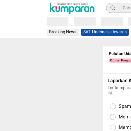
Pencarian
Loading
Loading
Loading
Breaking News
SATU Indonesia Awards
Polutan Uda
Kiriman Pengg
Laporkan 
Tim kumpara
ini.
Spam,
Memil
Memba