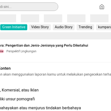
Loading
Loading
Loading
Loading
Loading
Green Initiative
Video Story
Audio Story
Trending
kumpar
ra: Pengertian dan Jenis-Jenisnya yang Perlu Diketahui
Perspektif Lingkungan
una
Konten
n akan menggunakan laporan kamu untuk melakukan pengecekan terh
 Komersial, atau Iklan
iki unsur pornografi
hayakan atau menjurus tindakan berbahaya