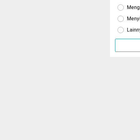
Menga
Meny
Lainn