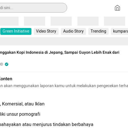
Loading
Loading
Loading
Loading
Loading
Green Initiative
Video Story
Audio Story
Trending
kumpar
ggakan Kopi Indonesia di Jepang, Sampai Guyon Lebih Enak dari
OD
Konten
n akan menggunakan laporan kamu untuk melakukan pengecekan terh
 Komersial, atau Iklan
iki unsur pornografi
hayakan atau menjurus tindakan berbahaya