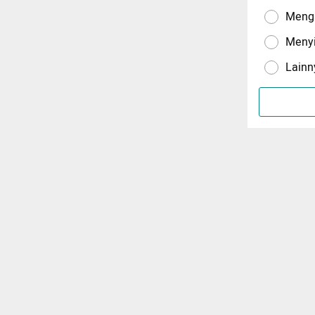
Menga
Meny
Lainn