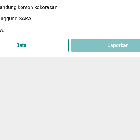
ndung konten kekerasan
inggung SARA
ya
Batal
Laporkan