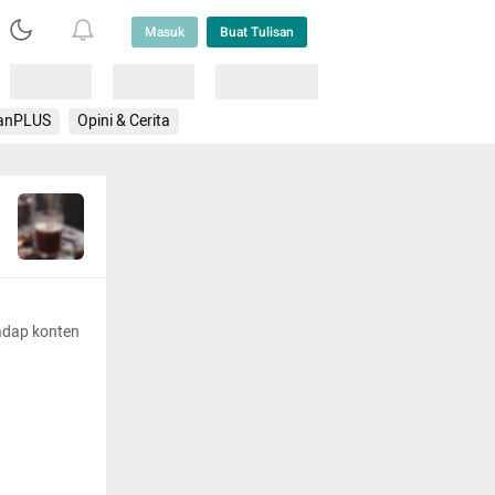
Masuk
Buat Tulisan
Loading
Loading
Lainnya
anPLUS
Opini & Cerita
adap konten