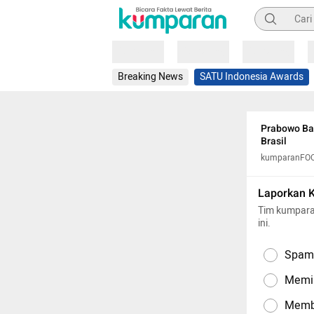
Pencarian
Loading
Loading
Loading
Breaking News
SATU Indonesia Awards
Prabowo Ban
Brasil
kumparanFO
Laporkan 
Tim kumpara
ini.
Spam,
Memil
Memba