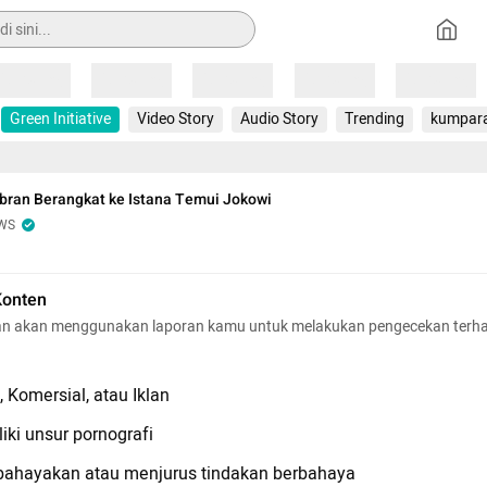
Loading
Loading
Loading
Loading
Loading
Green Initiative
Video Story
Audio Story
Trending
kumpar
bran Berangkat ke Istana Temui Jokowi
WS
Konten
n akan menggunakan laporan kamu untuk melakukan pengecekan terh
 Komersial, atau Iklan
iki unsur pornografi
hayakan atau menjurus tindakan berbahaya