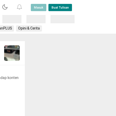
Masuk
Buat Tulisan
Loading
Loading
Lainnya
anPLUS
Opini & Cerita
adap konten