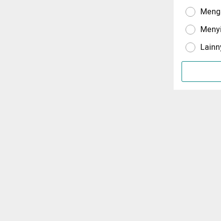
Menga
Meny
Lainn