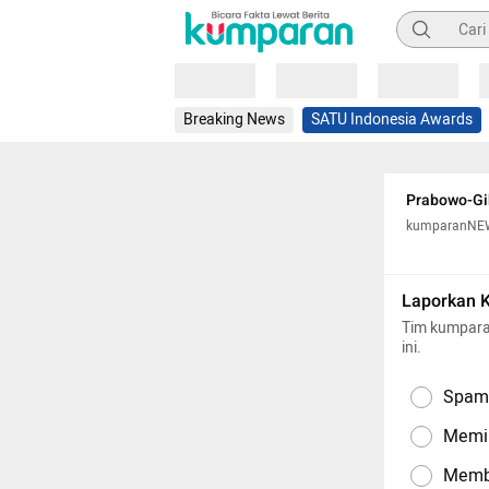
Pencarian
Loading
Loading
Loading
Breaking News
SATU Indonesia Awards
Prabowo-Gi
kumparanNE
Laporkan 
Tim kumpara
ini.
Spam,
Memil
Memba