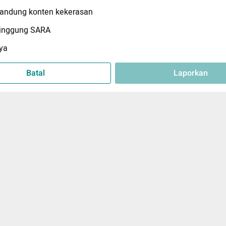
ndung konten kekerasan
inggung SARA
ya
Batal
Laporkan