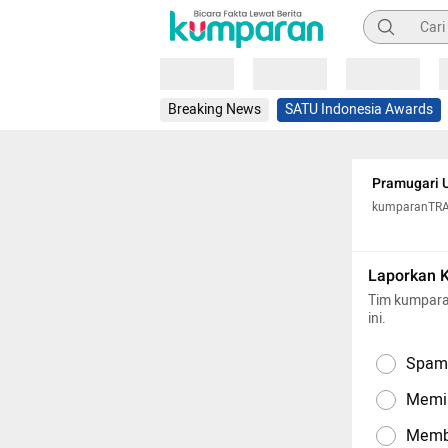
Pencarian
Loading
Loading
Loading
Breaking News
SATU Indonesia Awards
Pramugari 
kumparanTR
Laporkan 
Tim kumpara
ini.
Spam,
Memil
Memba