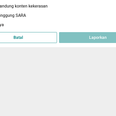
ndung konten kekerasan
inggung SARA
ya
Batal
Laporkan