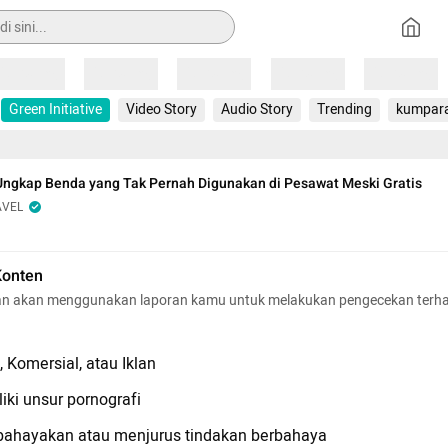
Loading
Loading
Loading
Loading
Loading
Green Initiative
Video Story
Audio Story
Trending
kumpar
Ungkap Benda yang Tak Pernah Digunakan di Pesawat Meski Gratis
AVEL
Konten
n akan menggunakan laporan kamu untuk melakukan pengecekan terh
 Komersial, atau Iklan
iki unsur pornografi
hayakan atau menjurus tindakan berbahaya