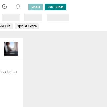
Masuk
Buat Tulisan
Loading
Loading
Lainnya
anPLUS
Opini & Cerita
adap konten