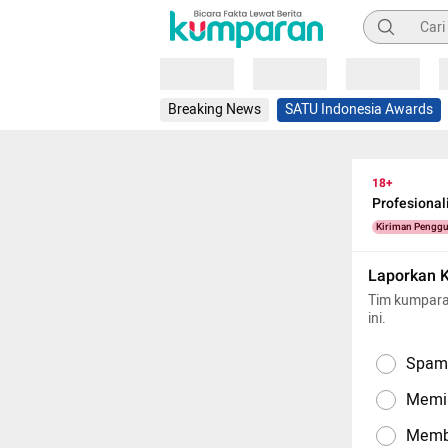
Pencarian
Loading
Loading
Loading
Breaking News
SATU Indonesia Awards
18+
Profesional
Kiriman Pengg
Laporkan 
Tim kumpara
ini.
Spam,
Memil
Memba