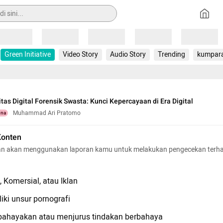
Loading
Loading
Loading
Loading
Loading
Green Initiative
Video Story
Audio Story
Trending
kumpar
itas Digital Forensik Swasta: Kunci Kepercayaan di Era Digital
Muhammad Ari Pratomo
una
Konten
n akan menggunakan laporan kamu untuk melakukan pengecekan terh
 Komersial, atau Iklan
iki unsur pornografi
hayakan atau menjurus tindakan berbahaya