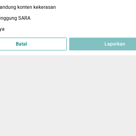
ndung konten kekerasan
inggung SARA
ya
Batal
Laporkan