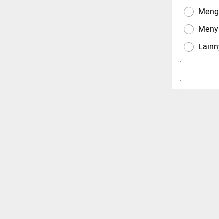
Menga
Meny
Lainn