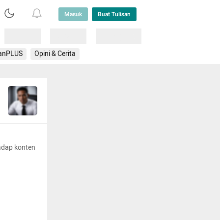
Masuk
Buat Tulisan
Loading
Loading
Lainnya
anPLUS
Opini & Cerita
adap konten