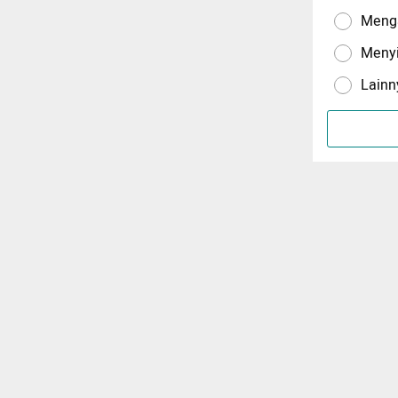
Menga
Meny
Lainn