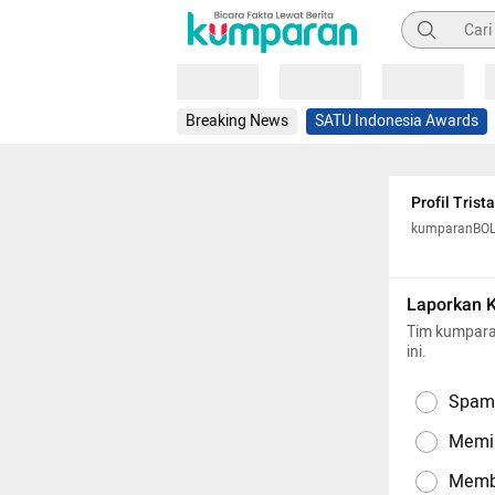
Pencarian
Loading
Loading
Loading
Breaking News
SATU Indonesia Awards
Profil Tris
kumparanBO
Laporkan 
Tim kumpara
ini.
Spam,
Memil
Memba