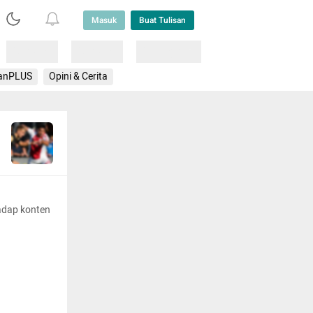
Masuk
Buat Tulisan
Loading
Loading
Lainnya
anPLUS
Opini & Cerita
adap konten