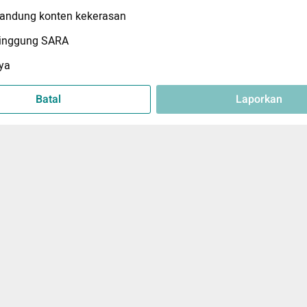
ndung konten kekerasan
inggung SARA
ya
Batal
Laporkan