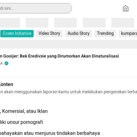
Loading
Loading
Loading
Loading
Loading
Green Initiative
Video Story
Audio Story
Trending
kumpar
tan Gooijer: Bek Eredivsie yang Dirumorkan Akan Dinaturalisasi
LA
Konten
n akan menggunakan laporan kamu untuk melakukan pengecekan terh
 Komersial, atau Iklan
iki unsur pornografi
hayakan atau menjurus tindakan berbahaya