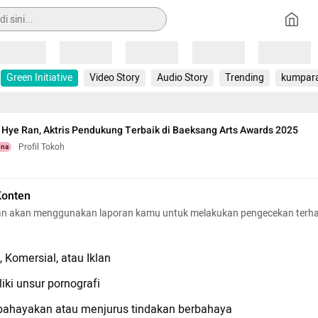
Loading
Loading
Loading
Loading
Loading
Green Initiative
Video Story
Audio Story
Trending
kumpar
 Hye Ran, Aktris Pendukung Terbaik di Baeksang Arts Awards 2025
Profil Tokoh
una
Konten
n akan menggunakan laporan kamu untuk melakukan pengecekan terh
 Komersial, atau Iklan
iki unsur pornografi
hayakan atau menjurus tindakan berbahaya