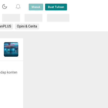
Masuk
Buat Tulisan
Loading
Loading
Lainnya
anPLUS
Opini & Cerita
adap konten