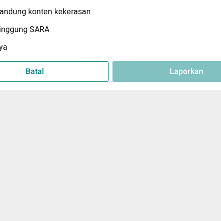
ndung konten kekerasan
inggung SARA
ya
Batal
Laporkan