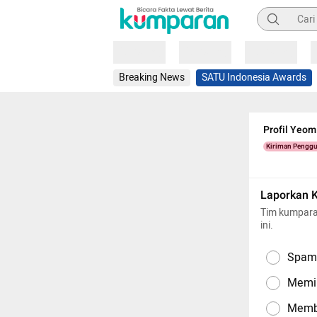
Pencarian
Loading
Loading
Loading
Breaking News
SATU Indonesia Awards
Profil Yeom
Kiriman Pengg
Laporkan 
Tim kumpara
ini.
Spam,
Memil
Memba