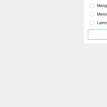
Menga
Meny
Lainn