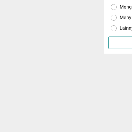
Menga
Meny
Lainn