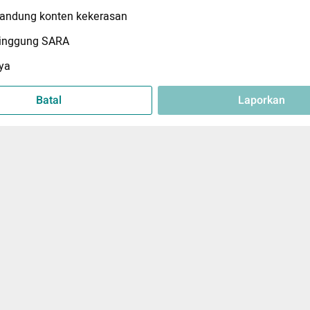
ndung konten kekerasan
inggung SARA
ya
Batal
Laporkan