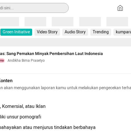
Loading
Loading
Loading
Loading
Loading
Green Initiative
Video Story
Audio Story
Trending
kumpar
s: Sang Pemakan Minyak Pembersihan Laut Indonesia
Andikha Bima Prasetyo
una
Konten
n akan menggunakan laporan kamu untuk melakukan pengecekan terh
 Komersial, atau Iklan
iki unsur pornografi
hayakan atau menjurus tindakan berbahaya