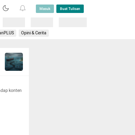
Masuk
Buat Tulisan
Loading
Loading
Lainnya
anPLUS
Opini & Cerita
adap konten