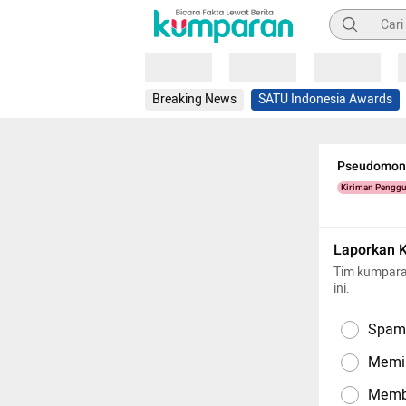
Pencarian
Loading
Loading
Loading
Breaking News
SATU Indonesia Awards
Pseudomona
Kiriman Pengg
Laporkan 
Tim kumpara
ini.
Spam,
Memil
Memba