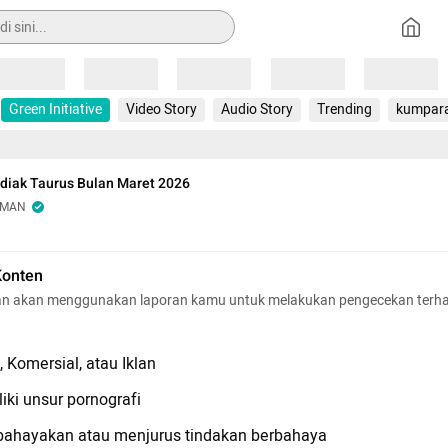
Loading
Loading
Loading
Loading
Loading
Green Initiative
Video Story
Audio Story
Trending
kumpar
diak Taurus Bulan Maret 2026
OMAN
Konten
n akan menggunakan laporan kamu untuk melakukan pengecekan terh
 Komersial, atau Iklan
iki unsur pornografi
hayakan atau menjurus tindakan berbahaya