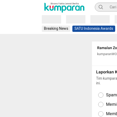
Pencarian
Loading
Loading
Loading
Breaking News
SATU Indonesia Awards
Ramalan Zo
kumparanW
Laporkan 
Tim kumpara
ini.
Spam,
Memil
Memba