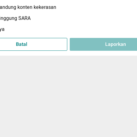
ndung konten kekerasan
inggung SARA
ya
Batal
Laporkan