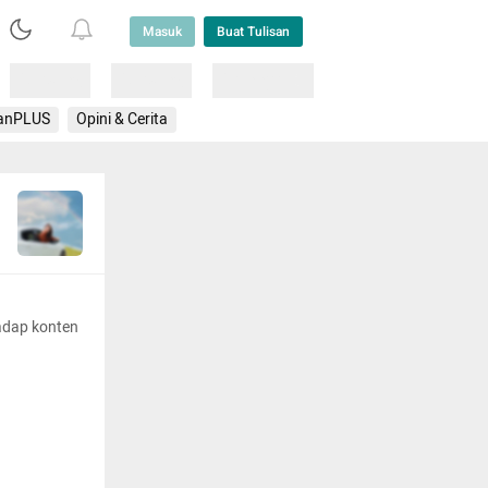
Masuk
Buat Tulisan
Loading
Loading
Lainnya
anPLUS
Opini & Cerita
adap konten