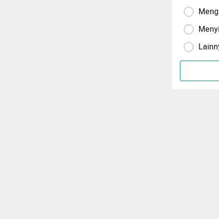
Menga
Meny
Lainn