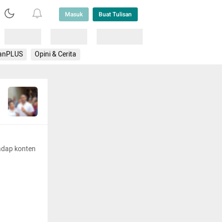
Masuk
Buat Tulisan
Loading
Loading
Lainnya
anPLUS
Opini & Cerita
adap konten