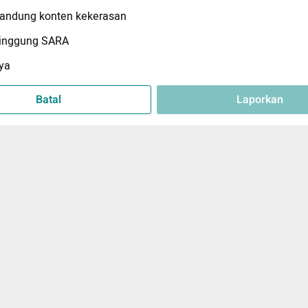
ndung konten kekerasan
inggung SARA
ya
Batal
Laporkan