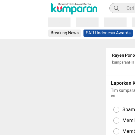
Pencarian
Loading
Loading
Loading
Breaking News
SATU Indonesia Awards
Rayen Pono:
kumparanHIT
Laporkan 
Tim kumpara
ini.
Spam,
Memil
Memba