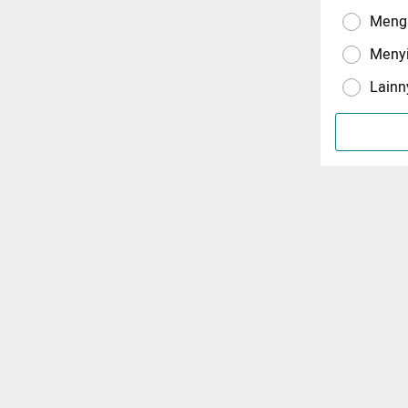
Menga
Meny
Lainn