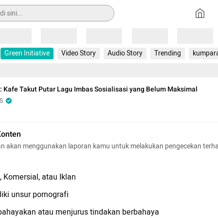
Loading
Loading
Loading
Loading
Loading
Green Initiative
Video Story
Audio Story
Trending
kumpar
 Kafe Takut Putar Lagu Imbas Sosialisasi yang Belum Maksimal
S
Konten
n akan menggunakan laporan kamu untuk melakukan pengecekan terh
 Komersial, atau Iklan
iki unsur pornografi
hayakan atau menjurus tindakan berbahaya