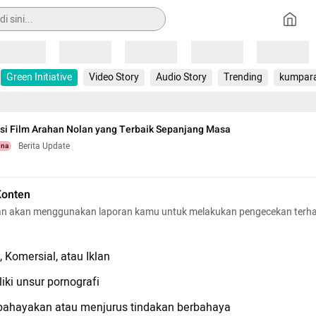
Loading
Loading
Loading
Loading
Loading
Green Initiative
Video Story
Audio Story
Trending
kumpar
i Film Arahan Nolan yang Terbaik Sepanjang Masa
Berita Update
una
Konten
n akan menggunakan laporan kamu untuk melakukan pengecekan terh
 Komersial, atau Iklan
iki unsur pornografi
hayakan atau menjurus tindakan berbahaya