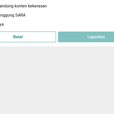
ndung konten kekerasan
inggung SARA
ya
Batal
Laporkan