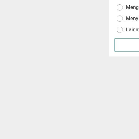
Menga
Meny
Lainn