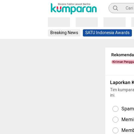
Pencarian
Loading
Loading
Loading
Breaking News
SATU Indonesia Awards
Rekomendas
Kiriman Pengg
Laporkan 
Tim kumpara
ini.
Spam,
Memil
Memba