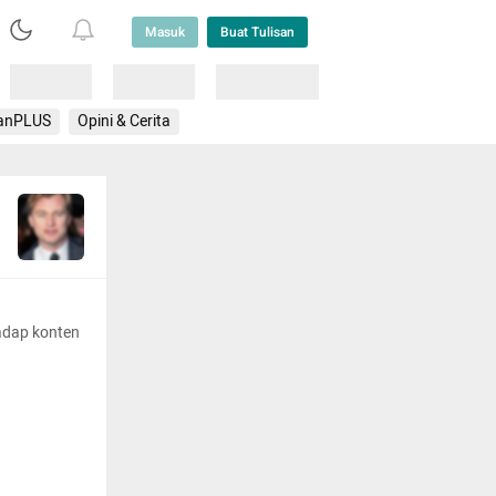
Masuk
Buat Tulisan
Loading
Loading
Lainnya
anPLUS
Opini & Cerita
adap konten