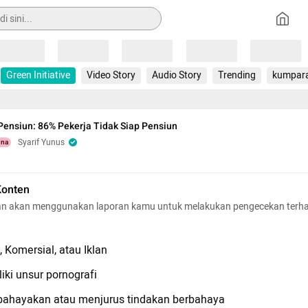
Loading
Loading
Loading
Loading
Loading
Green Initiative
Video Story
Audio Story
Trending
kumpar
Pensiun: 86% Pekerja Tidak Siap Pensiun
Syarif Yunus
una
Konten
n akan menggunakan laporan kamu untuk melakukan pengecekan terh
 Komersial, atau Iklan
iki unsur pornografi
hayakan atau menjurus tindakan berbahaya