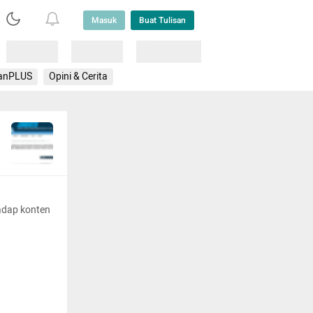
Masuk
Buat Tulisan
Loading
Loading
Lainnya
anPLUS
Opini & Cerita
adap konten