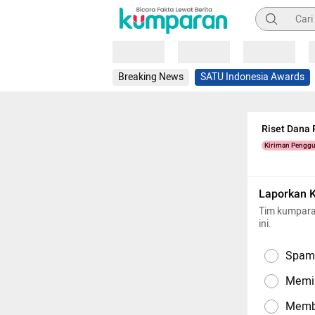
Pencarian
Loading
Loading
Loading
Breaking News
SATU Indonesia Awards
Riset Dana 
Kiriman Pengg
Laporkan 
Tim kumpara
ini.
Spam,
Memil
Memba