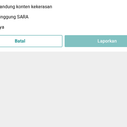
ndung konten kekerasan
inggung SARA
ya
Batal
Laporkan