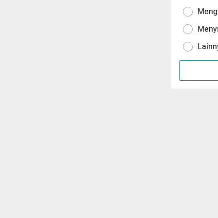
Menga
Meny
Lainn