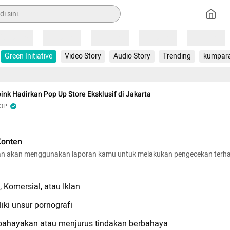
Loading
Loading
Loading
Loading
Loading
Green Initiative
Video Story
Audio Story
Trending
kumpar
ink Hadirkan Pop Up Store Eksklusif di Jakarta
POP
Konten
n akan menggunakan laporan kamu untuk melakukan pengecekan terh
 Komersial, atau Iklan
iki unsur pornografi
hayakan atau menjurus tindakan berbahaya