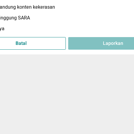
ndung konten kekerasan
inggung SARA
ya
Batal
Laporkan