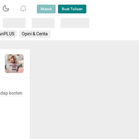
Masuk
Buat Tulisan
Loading
Loading
Lainnya
anPLUS
Opini & Cerita
adap konten