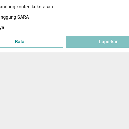
ndung konten kekerasan
inggung SARA
ya
Batal
Laporkan