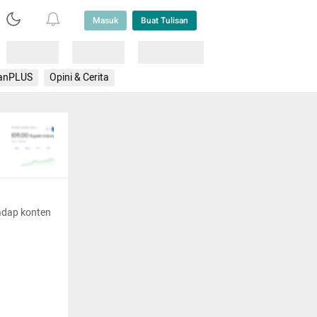
Masuk
Buat Tulisan
Loading
Loading
Lainnya
anPLUS
Opini & Cerita
adap konten