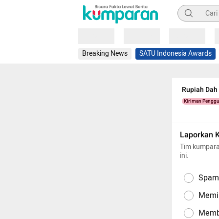
Pencarian
Loading
Loading
Loading
Breaking News
SATU Indonesia Awards
Rupiah Dah 
Kiriman Pengg
Laporkan 
Tim kumpara
ini.
Spam,
Memil
Memba