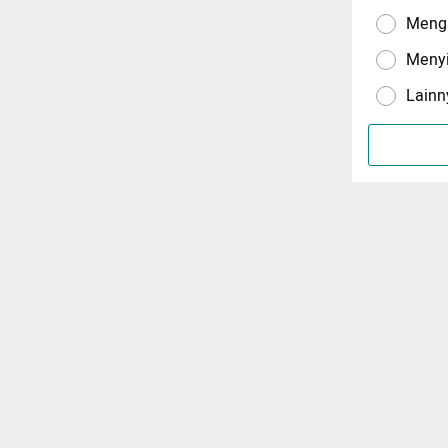
Menga
Meny
Lainn