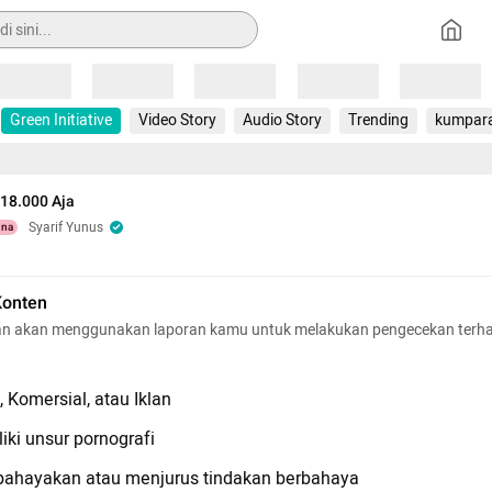
Loading
Loading
Loading
Loading
Loading
Green Initiative
Video Story
Audio Story
Trending
kumpar
18.000 Aja
Syarif Yunus
una
Konten
n akan menggunakan laporan kamu untuk melakukan pengecekan terh
 Komersial, atau Iklan
iki unsur pornografi
hayakan atau menjurus tindakan berbahaya