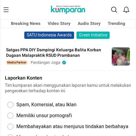
Breaking News
Video Story
Audio Story
Trending
SATU Indonesia Awards
Green Initiative
Satgas PPA DIY Dampingi Keluarga Balita Korban
Dugaan Malapraktik RSUD Prambanan
Pandangan Jogja
Media Partner
Laporkan Konten
Tim kumparan akan menggunakan laporan kamu untuk melakukan
pengecekan terhadap konten ini.
Spam, Komersial, atau Iklan
Memiliki unsur pornografi
Membahayakan atau menjurus tindakan berbahaya