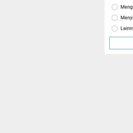
Menga
Meny
Lainn