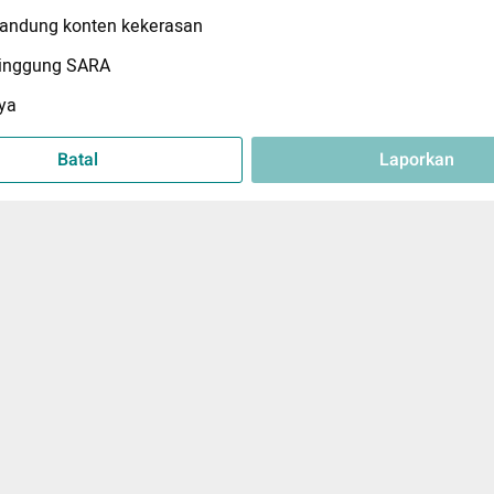
ndung konten kekerasan
inggung SARA
ya
Batal
Laporkan