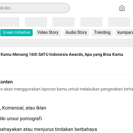
Loading
Loading
Loading
Loading
Loading
Green Initiative
Video Story
Audio Story
Trending
kumpar
 Kamu Menang 16th SATU Indonesia Awards, Apa yang Bisa Kamu
Konten
n akan menggunakan laporan kamu untuk melakukan pengecekan terh
 Komersial, atau Iklan
iki unsur pornografi
hayakan atau menjurus tindakan berbahaya