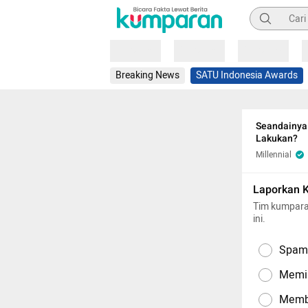
Pencarian
Loading
Loading
Loading
Breaking News
SATU Indonesia Awards
Seandainya
Lakukan?
Millennial
Laporkan 
Tim kumpara
ini.
Spam,
Memil
Memba