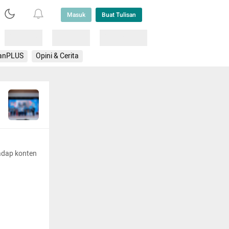
Masuk
Buat Tulisan
Loading
Loading
Lainnya
anPLUS
Opini & Cerita
adap konten