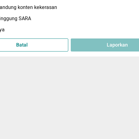
ndung konten kekerasan
inggung SARA
ya
Batal
Laporkan