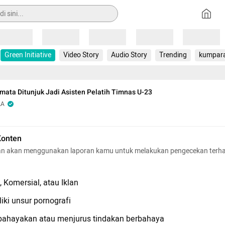
Loading
Loading
Loading
Loading
Loading
Green Initiative
Video Story
Audio Story
Trending
kumpar
ata Ditunjuk Jadi Asisten Pelatih Timnas U-23
LA
Konten
n akan menggunakan laporan kamu untuk melakukan pengecekan terh
 Komersial, atau Iklan
iki unsur pornografi
hayakan atau menjurus tindakan berbahaya