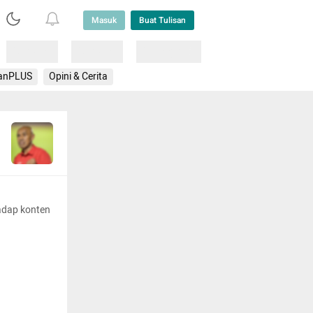
Masuk
Buat Tulisan
Loading
Loading
Lainnya
anPLUS
Opini & Cerita
adap konten