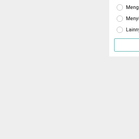
Menga
Meny
Lainn