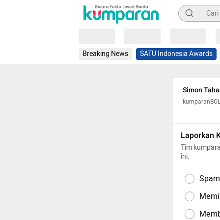
Pencarian
Loading
Loading
Loading
Breaking News
SATU Indonesia Awards
Simon Taham
kumparanBO
Laporkan 
Tim kumpara
ini.
Spam,
Memil
Memba