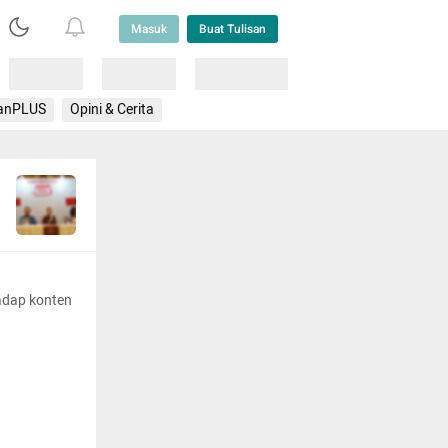
Masuk
Buat Tulisan
Loading
Loading
Lainnya
anPLUS
Opini & Cerita
adap konten