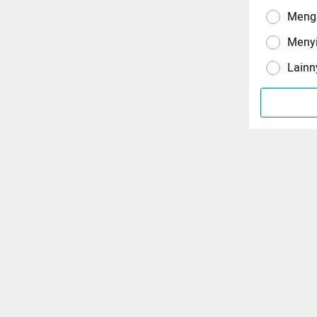
Menga
Meny
Lainn