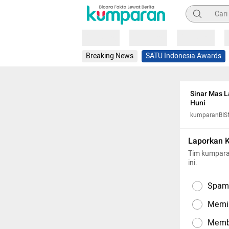
Pencarian
Loading
Loading
Loading
Breaking News
SATU Indonesia Awards
Sinar Mas L
Huni
kumparanBIS
Laporkan 
Tim kumpara
ini.
Spam,
Memil
Memba