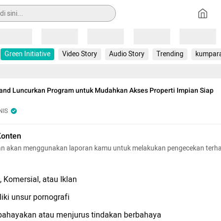
Loading
Loading
Loading
Loading
Loading
Green Initiative
Video Story
Audio Story
Trending
kumpar
and Luncurkan Program untuk Mudahkan Akses Properti Impian Siap
NIS
Konten
n akan menggunakan laporan kamu untuk melakukan pengecekan terh
 Komersial, atau Iklan
iki unsur pornografi
hayakan atau menjurus tindakan berbahaya