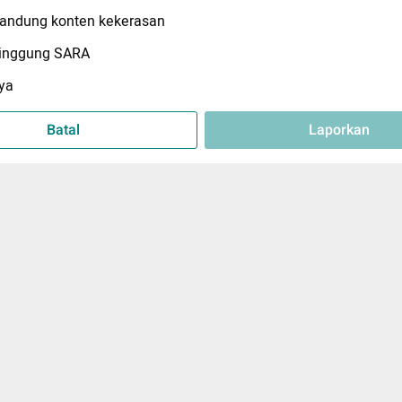
ndung konten kekerasan
inggung SARA
ya
Batal
Laporkan