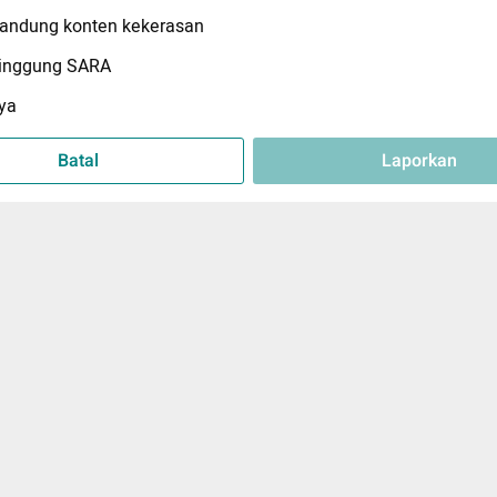
ndung konten kekerasan
inggung SARA
ya
Batal
Laporkan