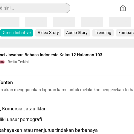
Loading
Loading
Loading
Loading
Loading
Green Initiative
Video Story
Audio Story
Trending
kumpar
unci Jawaban Bahasa Indonesia Kelas 12 Halaman 103
Berita Terkini
una
Konten
n akan menggunakan laporan kamu untuk melakukan pengecekan terh
 Komersial, atau Iklan
iki unsur pornografi
hayakan atau menjurus tindakan berbahaya