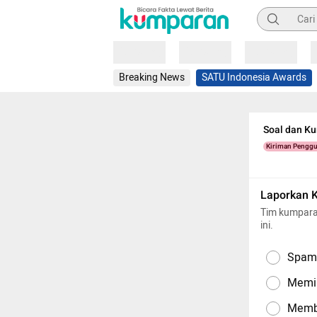
Pencarian
Loading
Loading
Loading
Breaking News
SATU Indonesia Awards
Soal dan K
Kiriman Pengg
Laporkan 
Tim kumpara
ini.
Spam,
Memil
Memba