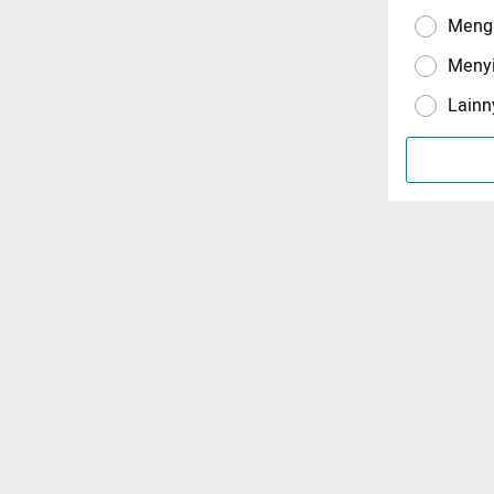
Menga
Meny
Lainn