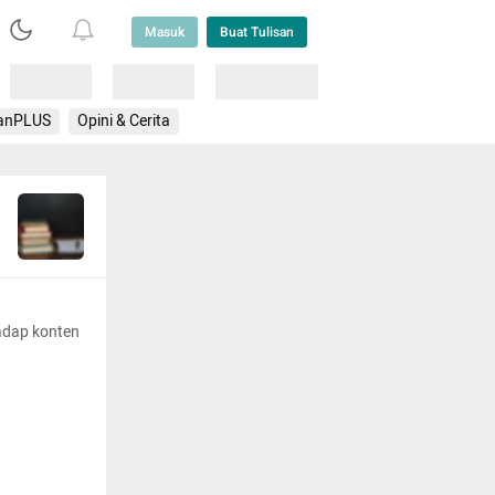
Masuk
Buat Tulisan
Loading
Loading
Lainnya
anPLUS
Opini & Cerita
adap konten