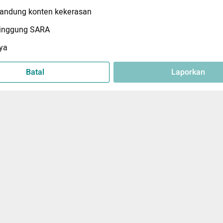
ndung konten kekerasan
inggung SARA
ya
Batal
Laporkan