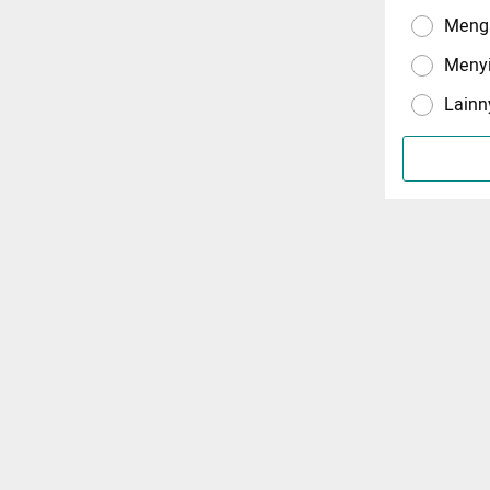
Menga
Meny
Lainn