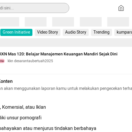
Loading
Loading
Loading
Loading
Loading
Green Initiative
Video Story
Audio Story
Trending
kumpar
 KKN Mas 120: Belajar Manajemen Keuangan Mandiri Sejak Dini
kkn desarantaubertuah2025
una
Konten
n akan menggunakan laporan kamu untuk melakukan pengecekan terh
 Komersial, atau Iklan
iki unsur pornografi
hayakan atau menjurus tindakan berbahaya