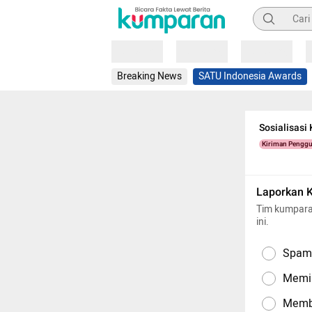
Pencarian
Loading
Loading
Loading
Breaking News
SATU Indonesia Awards
Sosialisasi
Kiriman Pengg
Laporkan 
Tim kumpara
ini.
Spam,
Memil
Memba