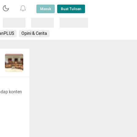
Masuk
Buat Tulisan
Loading
Loading
Lainnya
anPLUS
Opini & Cerita
adap konten