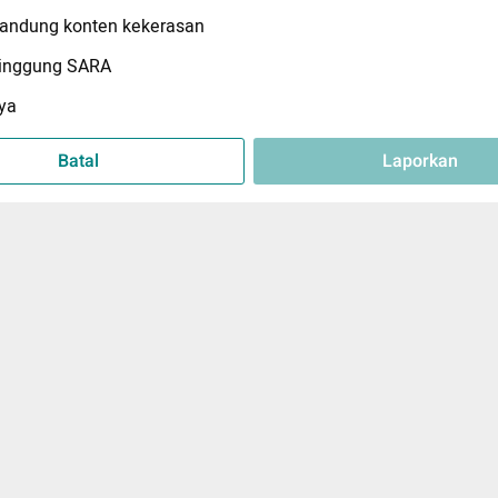
ndung konten kekerasan
inggung SARA
ya
Batal
Laporkan