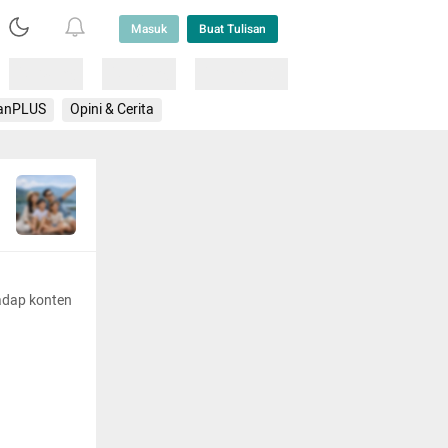
Masuk
Buat Tulisan
Loading
Loading
Lainnya
anPLUS
Opini & Cerita
adap konten