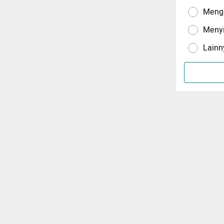
Menga
Meny
Lainn