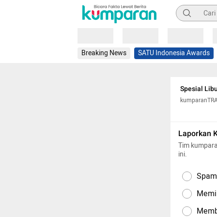
Pencarian
Loading
Loading
Loading
Breaking News
SATU Indonesia Awards
Spesial Lib
kumparanTR
Laporkan 
Tim kumpara
ini.
Spam,
Memil
Memba