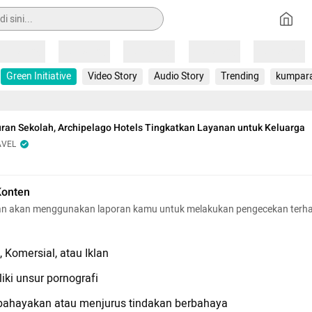
Loading
Loading
Loading
Loading
Loading
Green Initiative
Video Story
Audio Story
Trending
kumpar
uran Sekolah, Archipelago Hotels Tingkatkan Layanan untuk Keluarga
AVEL
Konten
n akan menggunakan laporan kamu untuk melakukan pengecekan terh
 Komersial, atau Iklan
iki unsur pornografi
hayakan atau menjurus tindakan berbahaya