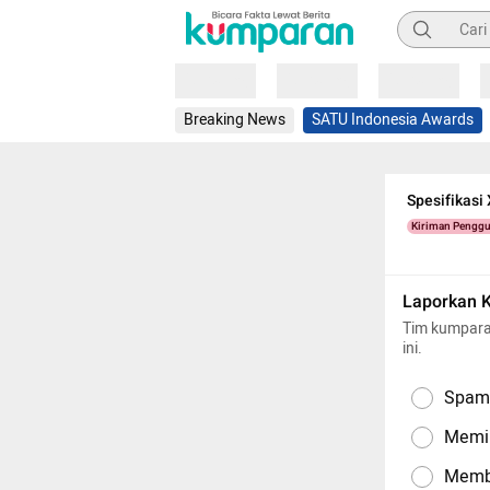
Pencarian
Loading
Loading
Loading
Breaking News
SATU Indonesia Awards
Spesifikasi
Kiriman Pengg
Laporkan 
Tim kumpara
ini.
Spam,
Memil
Memba