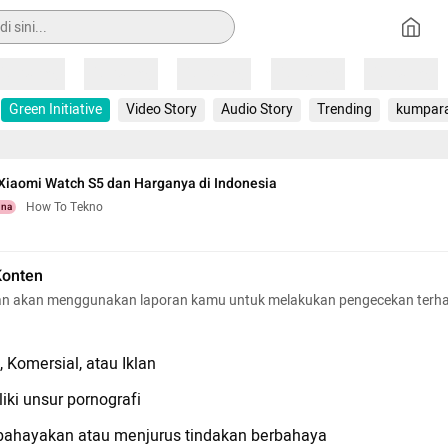
Loading
Loading
Loading
Loading
Loading
Green Initiative
Video Story
Audio Story
Trending
kumpar
 Xiaomi Watch S5 dan Harganya di Indonesia
How To Tekno
una
Konten
n akan menggunakan laporan kamu untuk melakukan pengecekan terh
 Komersial, atau Iklan
iki unsur pornografi
hayakan atau menjurus tindakan berbahaya