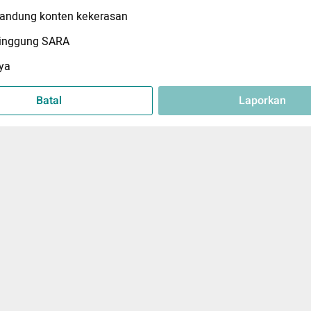
ndung konten kekerasan
inggung SARA
ya
Batal
Laporkan