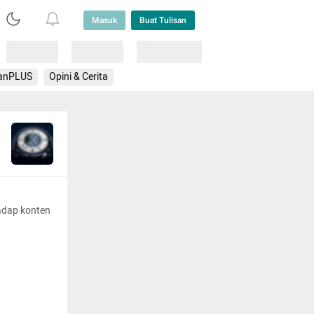
Masuk
Buat Tulisan
Loading
Loading
Lainnya
anPLUS
Opini & Cerita
adap konten