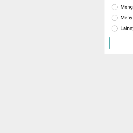
Menga
Meny
Lainn