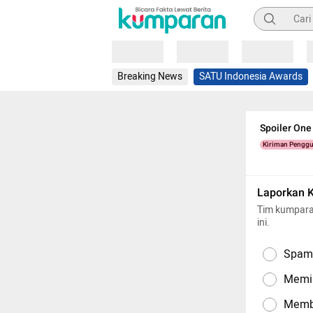
Pencarian
Loading
Loading
Loading
Breaking News
SATU Indonesia Awards
Spoiler One
Kiriman Pengg
Laporkan 
Tim kumpara
ini.
Spam,
Memil
Memba