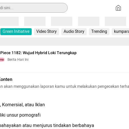
Loading
Loading
Loading
Loading
Loading
Green Initiative
Video Story
Audio Story
Trending
kumpar
 Piece 1182: Wujud Hybrid Loki Terungkap
Berita Hari Ini
una
Konten
n akan menggunakan laporan kamu untuk melakukan pengecekan terh
 Komersial, atau Iklan
iki unsur pornografi
hayakan atau menjurus tindakan berbahaya