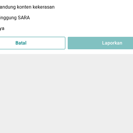
ndung konten kekerasan
inggung SARA
ya
Batal
Laporkan