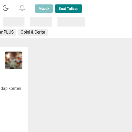
Masuk
Buat Tulisan
Loading
Loading
Lainnya
anPLUS
Opini & Cerita
adap konten