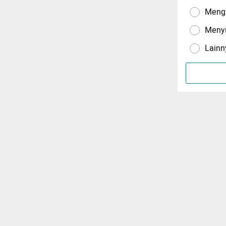
Menga
Meny
Lainn