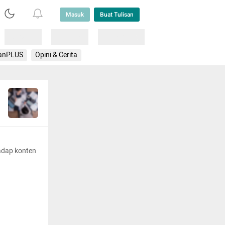
Masuk
Buat Tulisan
Loading
Loading
Lainnya
anPLUS
Opini & Cerita
adap konten