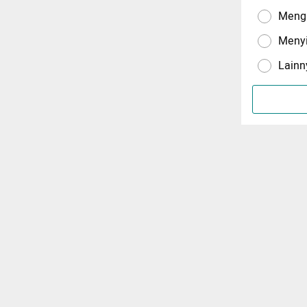
Menga
Meny
Lainn