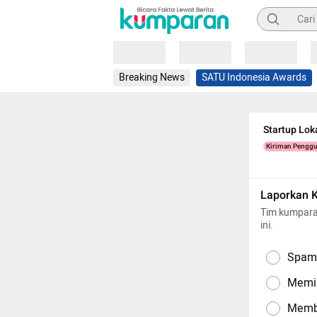
Pencarian
Loading
Loading
Loading
Breaking News
SATU Indonesia Awards
Startup Lok
Kiriman Pengg
Laporkan 
Tim kumpara
ini.
Spam,
Memil
Memba