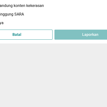
ndung konten kekerasan
inggung SARA
ya
Batal
Laporkan