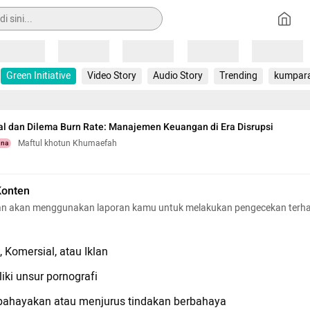
Loading
Loading
Loading
Loading
Loading
Green Initiative
Video Story
Audio Story
Trending
kumpar
al dan Dilema Burn Rate: Manajemen Keuangan di Era Disrupsi
Maftul khotun Khumaefah
una
Konten
n akan menggunakan laporan kamu untuk melakukan pengecekan terh
 Komersial, atau Iklan
iki unsur pornografi
hayakan atau menjurus tindakan berbahaya