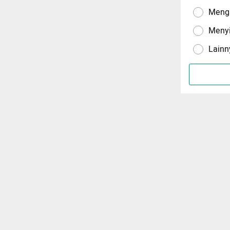
Menga
Meny
Lainn