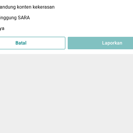
ndung konten kekerasan
inggung SARA
ya
Batal
Laporkan