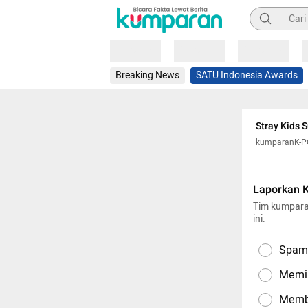
Pencarian
Loading
Loading
Loading
Breaking News
SATU Indonesia Awards
Stray Kids 
kumparanK-
Laporkan 
Tim kumpara
ini.
Spam,
Memil
Memba