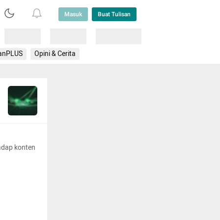
Masuk
Buat Tulisan
Loading
Loading
Lainnya
anPLUS
Opini & Cerita
adap konten