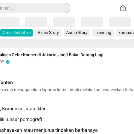
Loading
Loading
Loading
Loading
Loading
Green Initiative
Video Story
Audio Story
Trending
kumpar
Sukses Gelar Konser di Jakarta, Janji Bakal Datang Lagi
POP
Konten
n akan menggunakan laporan kamu untuk melakukan pengecekan terh
 Komersial, atau Iklan
iki unsur pornografi
hayakan atau menjurus tindakan berbahaya