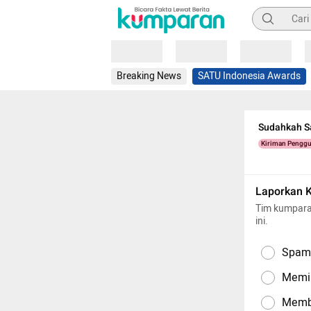
Pencarian
Loading
Loading
Loading
Breaking News
SATU Indonesia Awards
Sudahkah Sa
Kiriman Pengg
Laporkan 
Tim kumpara
ini.
Spam,
Memil
Memba