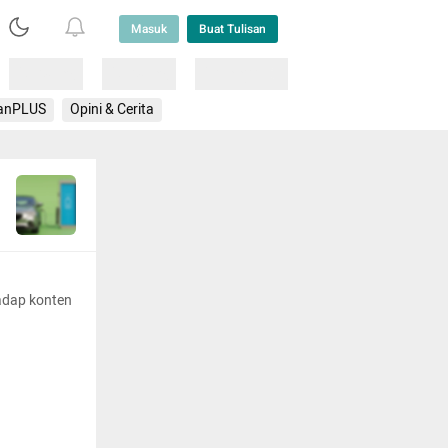
Masuk
Buat Tulisan
Loading
Loading
Lainnya
anPLUS
Opini & Cerita
adap konten