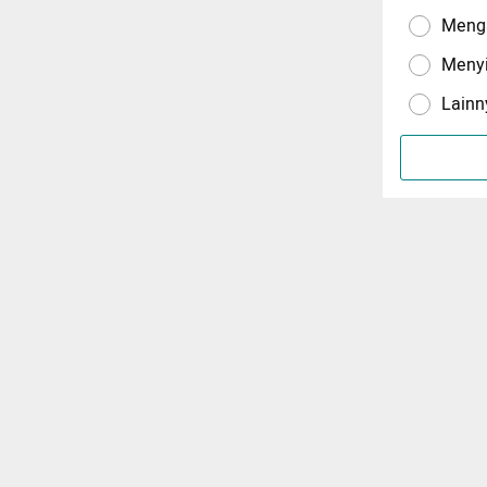
Menga
Meny
Lainn