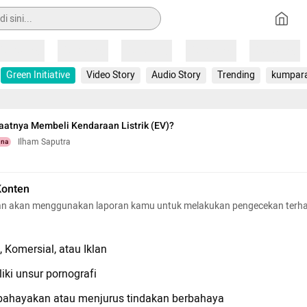
Loading
Loading
Loading
Loading
Loading
Green Initiative
Video Story
Audio Story
Trending
kumpar
atnya Membeli Kendaraan Listrik (EV)?
Ilham Saputra
una
Konten
n akan menggunakan laporan kamu untuk melakukan pengecekan terh
 Komersial, atau Iklan
iki unsur pornografi
hayakan atau menjurus tindakan berbahaya