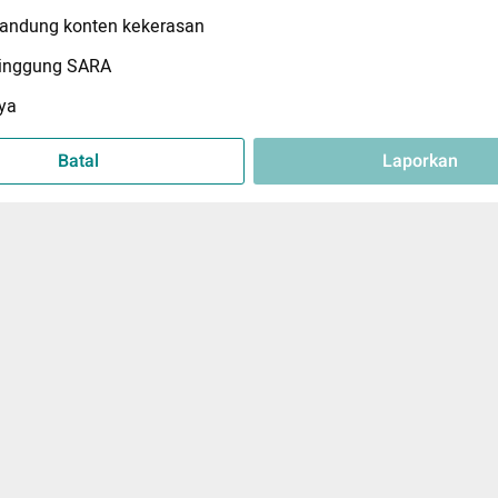
ndung konten kekerasan
inggung SARA
ya
Batal
Laporkan