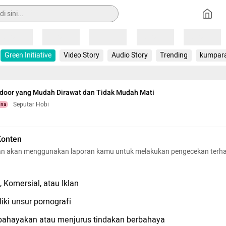
Loading
Loading
Loading
Loading
Loading
Green Initiative
Video Story
Audio Story
Trending
kumpar
door yang Mudah Dirawat dan Tidak Mudah Mati
Seputar Hobi
una
Konten
n akan menggunakan laporan kamu untuk melakukan pengecekan terh
 Komersial, atau Iklan
iki unsur pornografi
hayakan atau menjurus tindakan berbahaya