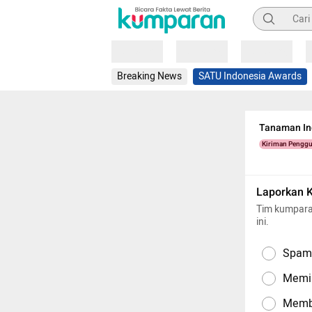
Pencarian
Loading
Loading
Loading
Breaking News
SATU Indonesia Awards
Tanaman In
Kiriman Pengg
Laporkan 
Tim kumpara
ini.
Spam,
Memil
Memba