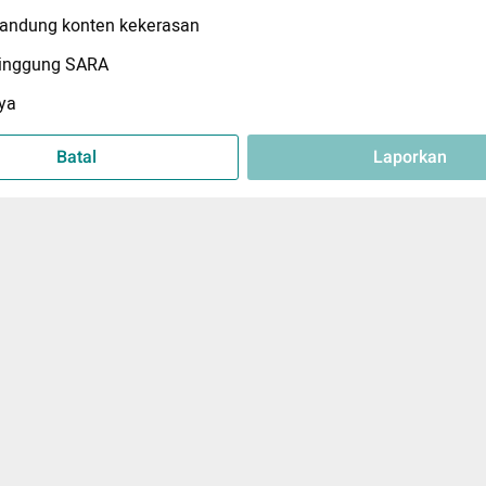
ndung konten kekerasan
inggung SARA
ya
Batal
Laporkan