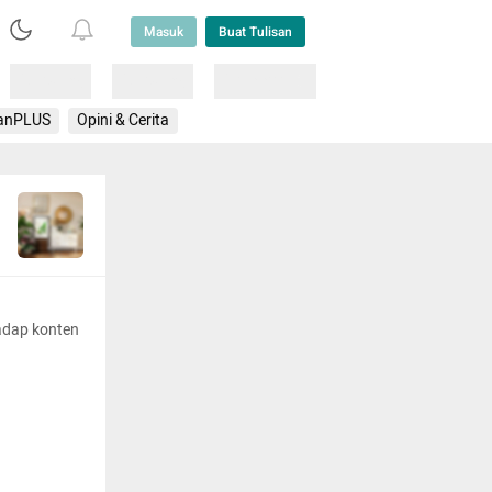
Masuk
Buat Tulisan
Loading
Loading
Lainnya
anPLUS
Opini & Cerita
adap konten