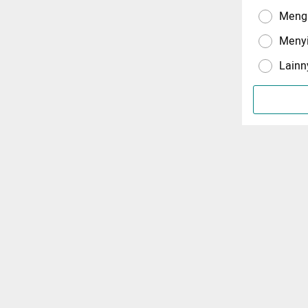
Menga
Meny
Lainn