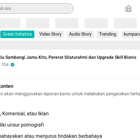
Loading
Loading
Loading
Loading
Loading
Green Initiative
Video Story
Audio Story
Trending
kumpar
u Sambangi Jamu Kito, Pererat Silaturahmi dan Upgrade Skill Bisnis
TDA
Konten
n akan menggunakan laporan kamu untuk melakukan pengecekan terh
 Komersial, atau Iklan
iki unsur pornografi
hayakan atau menjurus tindakan berbahaya