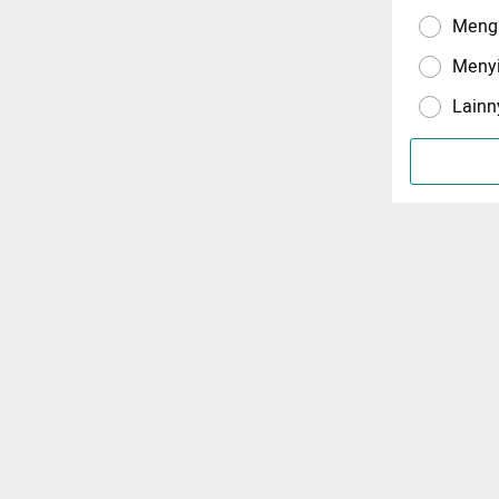
Menga
Meny
Lainn