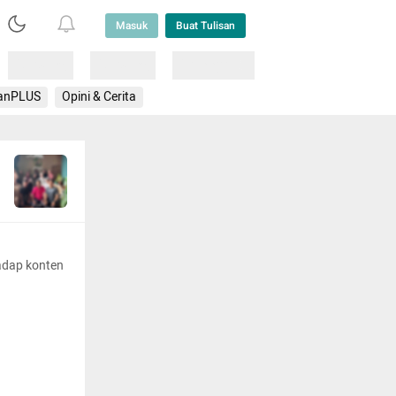
Masuk
Buat Tulisan
Loading
Loading
Lainnya
anPLUS
Opini & Cerita
adap konten