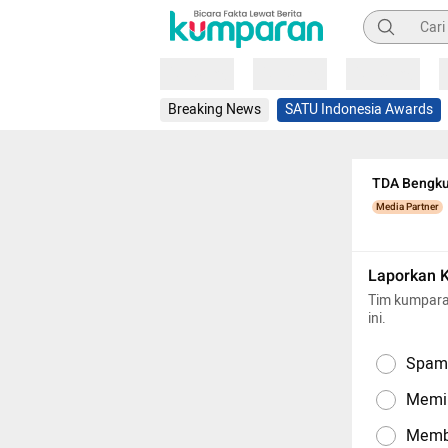
Pencarian
Loading
Loading
Loading
Breaking News
SATU Indonesia Awards
TDA Bengkul
Media Partner
Laporkan 
Tim kumpara
ini.
Spam,
Memil
Memba