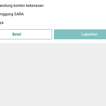
ndung konten kekerasan
inggung SARA
ya
Batal
Laporkan