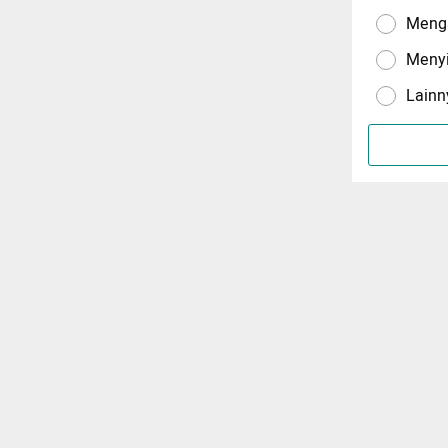
Menga
Meny
Lainn