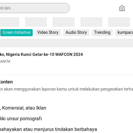
Loading
Loading
Loading
Loading
Loading
Green Initiative
Video Story
Audio Story
Trending
kumpar
ko, Nigeria Kunci Gelar ke-10 WAFCON 2024
LANITA
Konten
n akan menggunakan laporan kamu untuk melakukan pengecekan terh
 Komersial, atau Iklan
iki unsur pornografi
hayakan atau menjurus tindakan berbahaya