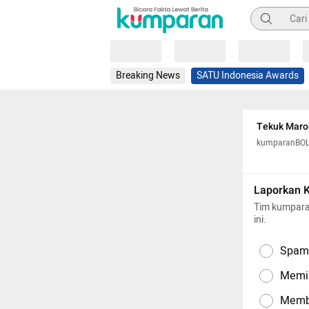
Pencarian
Loading
Loading
Loading
Breaking News
SATU Indonesia Awards
Tekuk Maro
kumparanBO
Laporkan 
Tim kumpara
ini.
Spam,
Memil
Memba