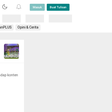
Masuk
Buat Tulisan
Loading
Loading
Lainnya
anPLUS
Opini & Cerita
adap konten