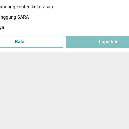
ndung konten kekerasan
inggung SARA
ya
Batal
Laporkan