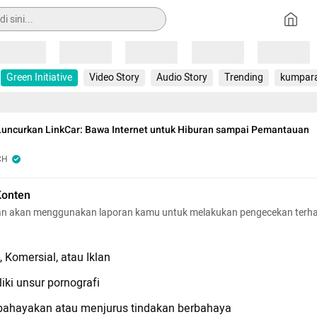
Loading
Loading
Loading
Loading
Loading
Green Initiative
Video Story
Audio Story
Trending
kumpar
Luncurkan LinkCar: Bawa Internet untuk Hiburan sampai Pemantauan
CH
Konten
n akan menggunakan laporan kamu untuk melakukan pengecekan terh
 Komersial, atau Iklan
iki unsur pornografi
hayakan atau menjurus tindakan berbahaya