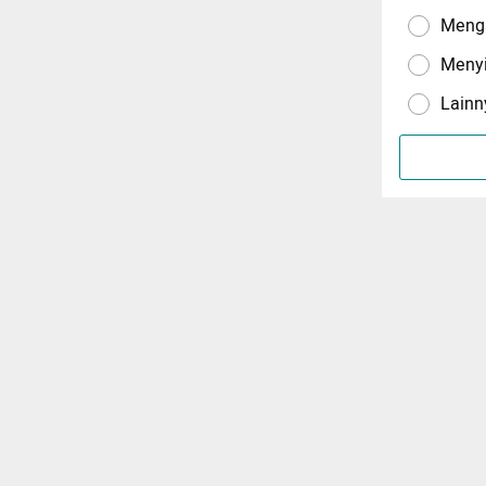
Menga
Meny
Lainn