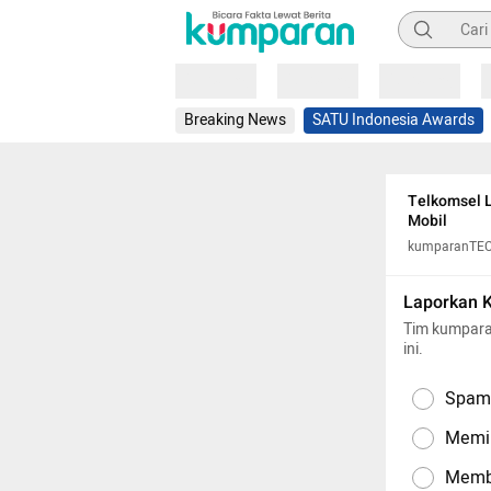
Pencarian
Loading
Loading
Loading
Breaking News
SATU Indonesia Awards
Telkomsel 
Mobil
kumparanTE
Laporkan 
Tim kumpara
ini.
Spam,
Memil
Memba