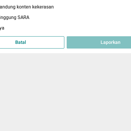
ndung konten kekerasan
inggung SARA
ya
Batal
Laporkan