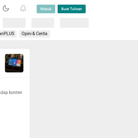
Masuk
Buat Tulisan
Loading
Loading
Lainnya
anPLUS
Opini & Cerita
adap konten