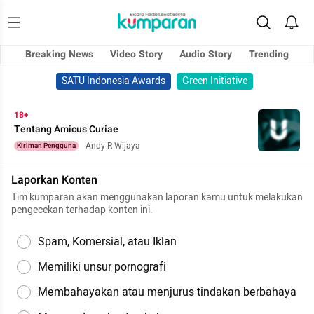
Breaking News
Video Story
Audio Story
Trending
SATU Indonesia Awards
Green Initiative
18+
Tentang Amicus Curiae
Andy R Wijaya
Kiriman Pengguna
Laporkan Konten
Tim kumparan akan menggunakan laporan kamu untuk melakukan
pengecekan terhadap konten ini.
Spam, Komersial, atau Iklan
Memiliki unsur pornografi
Membahayakan atau menjurus tindakan berbahaya