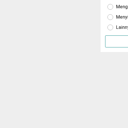
Menga
Meny
Lainn