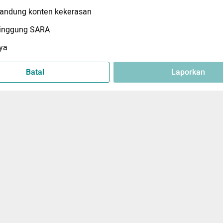
ndung konten kekerasan
inggung SARA
ya
Batal
Laporkan