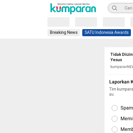
Pencarian
Loading
Loading
Loading
Breaking News
SATU Indonesia Awards
Tidak Diizi
Yesus
kumparanNE
Laporkan 
Tim kumpara
ini.
Spam,
Memil
Memba