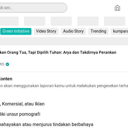
Loading
Loading
Loading
Loading
Loading
Green Initiative
Video Story
Audio Story
Trending
kumpar
nkan Orang Tua, Tapi Dipilih Tuhan: Arya dan Takdirnya Perankan
WS
Konten
n akan menggunakan laporan kamu untuk melakukan pengecekan terh
 Komersial, atau Iklan
iki unsur pornografi
hayakan atau menjurus tindakan berbahaya