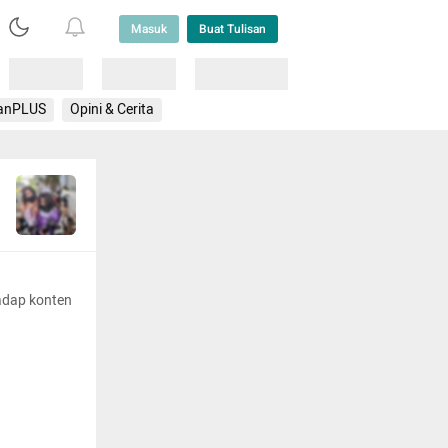
Masuk
Buat Tulisan
Loading
Loading
Lainnya
anPLUS
Opini & Cerita
adap konten