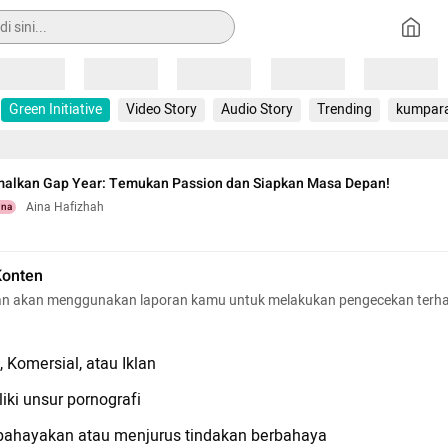
Loading
Loading
Loading
Loading
Loading
Green Initiative
Video Story
Audio Story
Trending
kumpar
malkan Gap Year: Temukan Passion dan Siapkan Masa Depan!
Aina Hafizhah
una
Konten
n akan menggunakan laporan kamu untuk melakukan pengecekan terh
 Komersial, atau Iklan
iki unsur pornografi
hayakan atau menjurus tindakan berbahaya