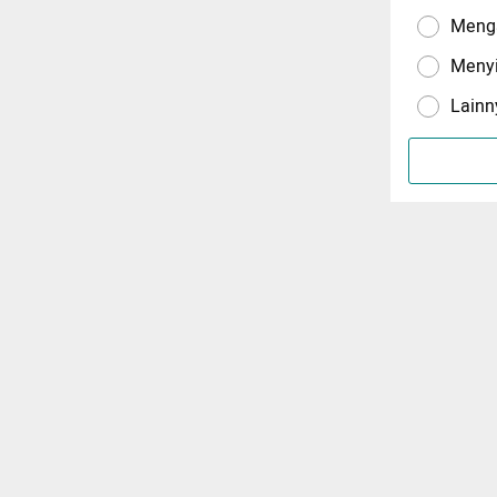
Menga
Meny
Lainn