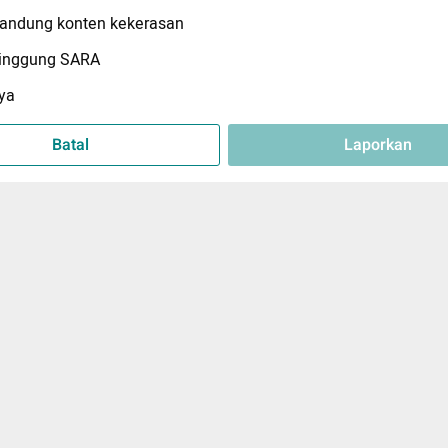
ndung konten kekerasan
inggung SARA
ya
Batal
Laporkan