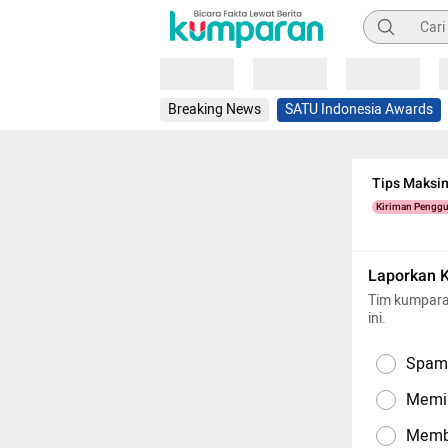
Pencarian
Loading
Loading
Loading
Breaking News
SATU Indonesia Awards
Tips Maksi
Kiriman Pengg
Laporkan 
Tim kumpara
ini.
Spam,
Memil
Memba