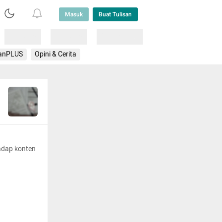
Masuk
Buat Tulisan
Loading
Loading
Lainnya
anPLUS
Opini & Cerita
adap konten