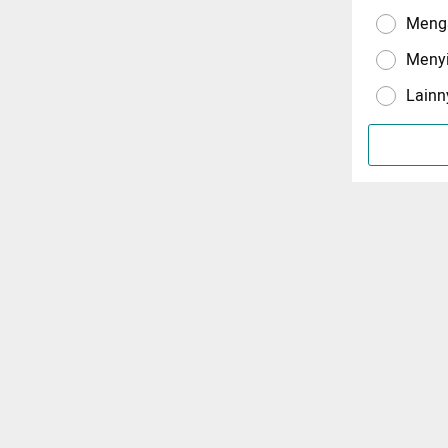
Menga
Meny
Lainn