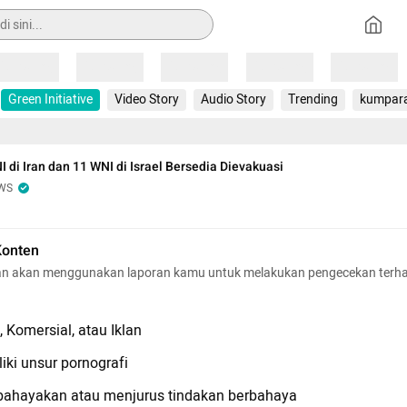
Loading
Loading
Loading
Loading
Loading
Green Initiative
Video Story
Audio Story
Trending
kumpar
I di Iran dan 11 WNI di Israel Bersedia Dievakuasi
WS
Konten
n akan menggunakan laporan kamu untuk melakukan pengecekan terh
 Komersial, atau Iklan
iki unsur pornografi
hayakan atau menjurus tindakan berbahaya