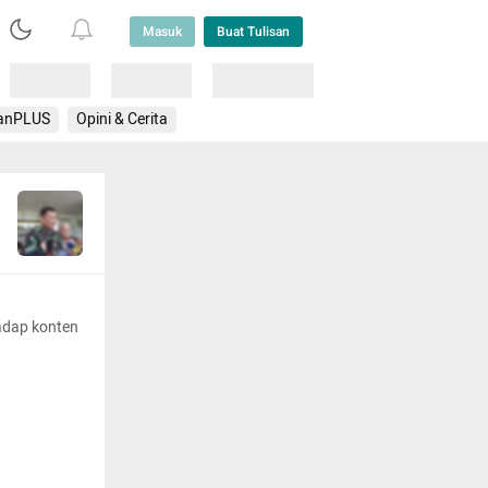
Masuk
Buat Tulisan
Loading
Loading
Lainnya
anPLUS
Opini & Cerita
adap konten