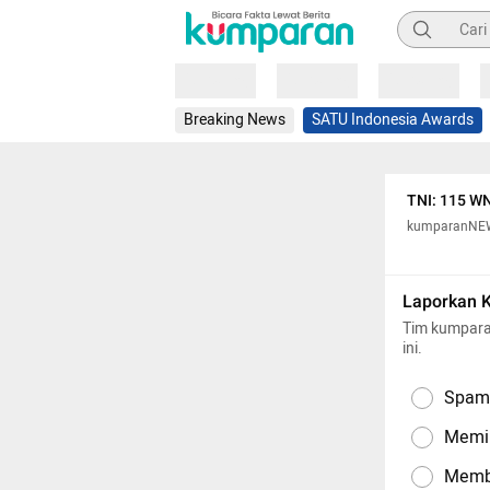
Pencarian
Loading
Loading
Loading
Breaking News
SATU Indonesia Awards
TNI: 115 WN
kumparanNE
Laporkan 
Tim kumpara
ini.
Spam,
Memil
Memba