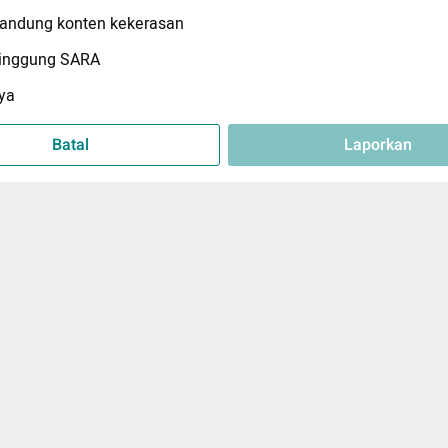
ndung konten kekerasan
inggung SARA
ya
Batal
Laporkan