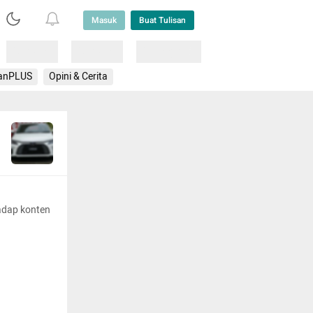
Masuk
Buat Tulisan
Loading
Loading
Lainnya
anPLUS
Opini & Cerita
adap konten