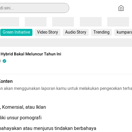
Loading
Loading
Loading
Loading
Loading
Green Initiative
Video Story
Audio Story
Trending
kumpar
 Hybrid Bakal Meluncur Tahun Ini
O
Konten
n akan menggunakan laporan kamu untuk melakukan pengecekan terh
 Komersial, atau Iklan
iki unsur pornografi
hayakan atau menjurus tindakan berbahaya