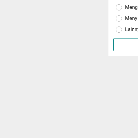
Menga
Meny
Lainn