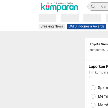
Pencarian
Loading
Loading
Loading
Breaking News
SATU Indonesia Awards
Toyota Vios
kumparanOT
Laporkan 
Tim kumpara
ini.
Spam,
Memil
Memba