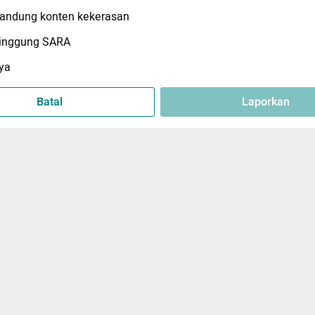
ndung konten kekerasan
inggung SARA
ya
Batal
Laporkan