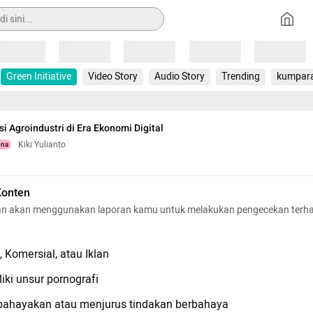
Loading
Loading
Loading
Loading
Loading
Green Initiative
Video Story
Audio Story
Trending
kumpar
i Agroindustri di Era Ekonomi Digital
Kiki Yulianto
una
Konten
n akan menggunakan laporan kamu untuk melakukan pengecekan terh
 Komersial, atau Iklan
iki unsur pornografi
hayakan atau menjurus tindakan berbahaya