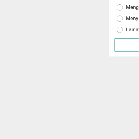
Menga
Meny
Lainn