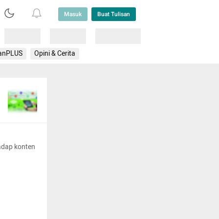
Masuk
Buat Tulisan
Loading
Loading
Lainnya
anPLUS
Opini & Cerita
adap konten