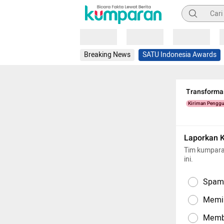
Pencarian
Loading
Loading
Loading
Breaking News
SATU Indonesia Awards
Transformas
Kiriman Pengg
Laporkan 
Tim kumpara
ini.
Spam,
Memil
Memba