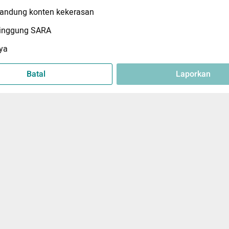
ndung konten kekerasan
inggung SARA
ya
Batal
Laporkan