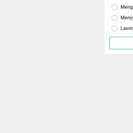
Menga
Meny
Lainn