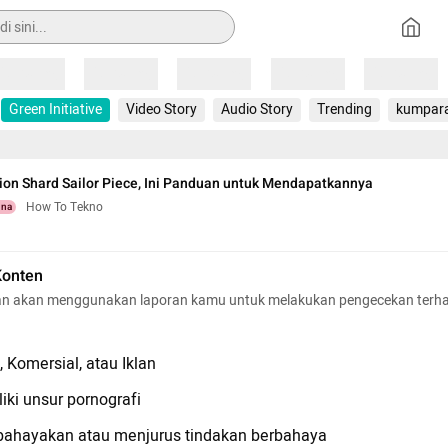
Loading
Loading
Loading
Loading
Loading
Green Initiative
Video Story
Audio Story
Trending
kumpar
on Shard Sailor Piece, Ini Panduan untuk Mendapatkannya
How To Tekno
una
Konten
n akan menggunakan laporan kamu untuk melakukan pengecekan terh
 Komersial, atau Iklan
iki unsur pornografi
hayakan atau menjurus tindakan berbahaya