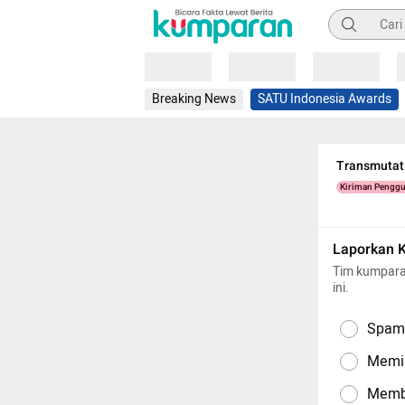
Pencarian
Loading
Loading
Loading
Breaking News
SATU Indonesia Awards
Transmutati
Kiriman Pengg
Laporkan 
Tim kumpara
ini.
Spam,
Memil
Memba