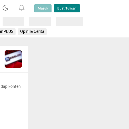
Masuk
Buat Tulisan
Loading
Loading
Lainnya
anPLUS
Opini & Cerita
adap konten