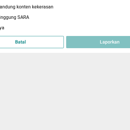
ndung konten kekerasan
inggung SARA
ya
Batal
Laporkan