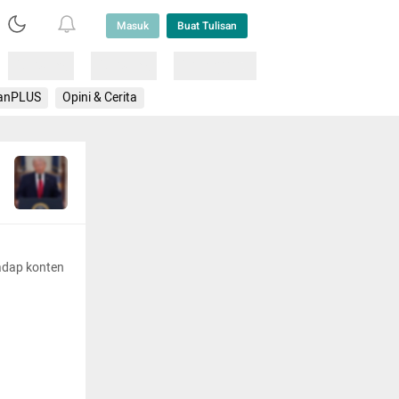
Masuk
Buat Tulisan
Loading
Loading
Lainnya
anPLUS
Opini & Cerita
adap konten