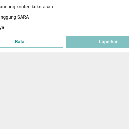
ndung konten kekerasan
inggung SARA
ya
Batal
Laporkan