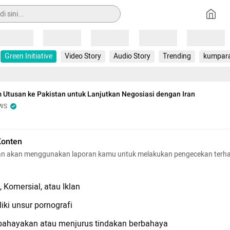
Loading
Loading
Loading
Loading
Loading
Green Initiative
Video Story
Audio Story
Trending
kumpar
 Utusan ke Pakistan untuk Lanjutkan Negosiasi dengan Iran
WS
Konten
n akan menggunakan laporan kamu untuk melakukan pengecekan terh
 Komersial, atau Iklan
iki unsur pornografi
hayakan atau menjurus tindakan berbahaya