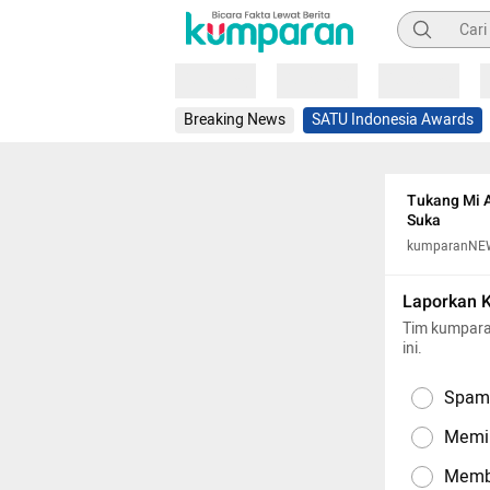
Pencarian
Loading
Loading
Loading
Breaking News
SATU Indonesia Awards
Tukang Mi 
Suka
kumparanNE
Laporkan 
Tim kumpara
ini.
Spam,
Memil
Memba