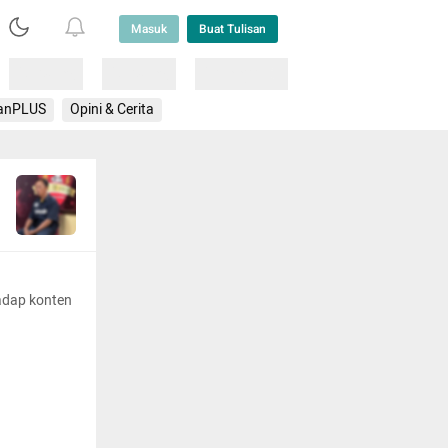
Masuk
Buat Tulisan
Loading
Loading
Lainnya
anPLUS
Opini & Cerita
adap konten