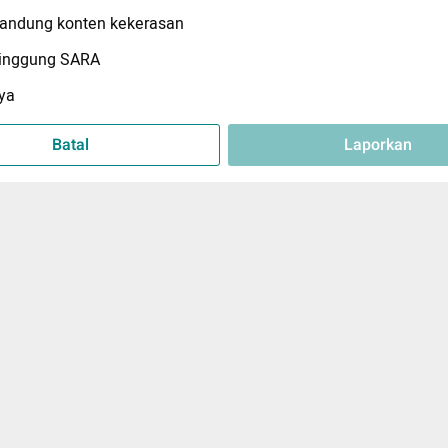
ndung konten kekerasan
inggung SARA
ya
Batal
Laporkan