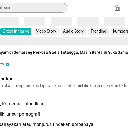
Loading
Loading
Loading
Loading
Loading
Green Initiative
Video Story
Audio Story
Trending
kumpar
Ayam di Semarang Perkosa Gadis Tetangga, Masih Berdalih Suka Sama
WS
Konten
n akan menggunakan laporan kamu untuk melakukan pengecekan terh
 Komersial, atau Iklan
iki unsur pornografi
hayakan atau menjurus tindakan berbahaya