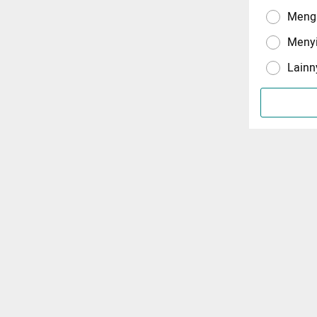
Menga
Meny
Lainn